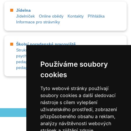
Jídelna
Jídelníček
Online obědy
Kontakty
Přihláška
Informace pro strávníky
Školní poradenské pracoviště
Strukrura Školního poradenského pracoviště
Školní
psychologové
Výchovná poradkyně
Speciální
pedagogové
Školní metodici prevence
Sociální
Používáme soubory
pedagogové
Aktuálně
cookies
Tyto webové stránky používají
soubory cookies a další sledovací
nástroje s cílem vylepšení
uživatelského prostředí, zobrazení
přizpůsobeného obsahu a reklam,
analýzy návštěvnosti webových
stránek a zjištění zdroje