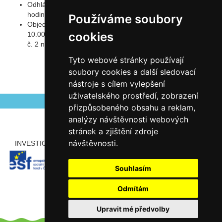
Odhlásit oběd lze
jeden pracovní den
dopředu do 10.00
hodin.
Používáme soubory
Objednat si oběd č. 2 lze
dva pracovní dny
dopředu do
cookies
10.00 hodin (např. do středy 10.00 hodin lze objednat oběd
č. 2 na pátek).
Tyto webové stránky používají
soubory cookies a další sledovací
nástroje s cílem vylepšení
Autor Antonín Šerý
Aktualizováno 18.12.2023
uživatelského prostředí, zobrazení
přizpůsobeného obsahu a reklam,
analýzy návštěvnosti webových
stránek a zjištění zdroje
návštěvnosti.
INVESTICE ROZVOJE DO VZDĚLÁVÁNÍ
PARTNEŘI
Souhlasím
Odmítám
Upravit mé předvolby
Copyright © 2012 - 2026 ZŠ Šlapanice, Tento web používá k