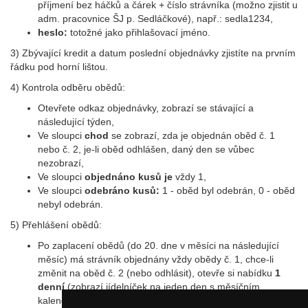
příjmení bez háčků a čárek + číslo strávníka (možno zjistit u
adm. pracovnice ŠJ p. Sedláčkové), např.: sedla1234,
heslo:
totožné jako přihlašovací jméno.
3) Zbývající kredit a datum poslední objednávky zjistíte na prvním
řádku pod horní lištou.
4) Kontrola odběru obědů:
Otevřete odkaz objednávky, zobrazí se stávající a
následující týden,
Ve sloupci
chod
se zobrazí, zda je objednán oběd č. 1
nebo č. 2, je-li oběd odhlášen, daný den se vůbec
nezobrazí,
Ve sloupci
objednáno kusů je
vždy 1,
Ve sloupci
odebráno kusů:
1 - oběd byl odebrán, 0 - oběd
nebyl odebrán.
5) Přehlášení obědů:
Po zaplacení obědů (do 20. dne v měsíci na následující
měsíc) má strávník objednány vždy obědy č. 1, chce-li
změnit na oběd č. 2 (nebo odhlásit), otevře si nabídku
1
denní
(zobrazí jídelníček na jeden den s měsíčním
kalendářem).