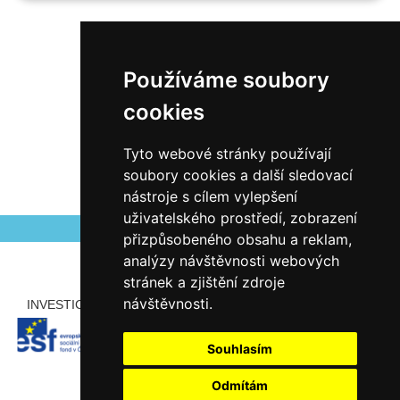
Všechny aktuality
Používáme soubory
cookies
Tyto webové stránky používají
soubory cookies a další sledovací
nástroje s cílem vylepšení
uživatelského prostředí, zobrazení
přizpůsobeného obsahu a reklam,
analýzy návštěvnosti webových
stránek a zjištění zdroje
návštěvnosti.
INVESTICE ROZVOJE DO VZDĚLÁVÁNÍ
PARTNEŘI
Souhlasím
Odmítám