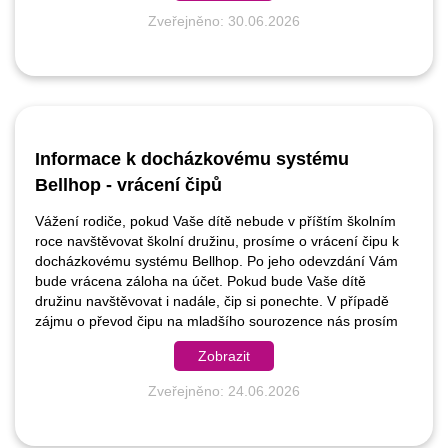
Zveřejněno: 30.06.2026
Informace k docházkovému systému
Bellhop - vrácení čipů
Vážení rodiče, pokud Vaše dítě nebude v příštím školním
roce navštěvovat školní družinu, prosíme o vrácení čipu k
docházkovému systému Bellhop. Po jeho odevzdání Vám
bude vrácena záloha na účet. Pokud bude Vaše dítě
družinu navštěvovat i nadále, čip si ponechte. V případě
zájmu o převod čipu na mladšího sourozence nás prosím
kontaktujte e-mailem nebo telefonicky. Bc. Poulíková Marie,
Zobrazit
vedoucí ŠD pr
Zveřejněno: 24.06.2026