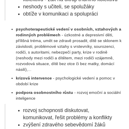
neshody s učiteli, se spolužáky
obtíže v komunikaci a spolupráci
psychoterapeutické vedení v osobních, vztahových a
rodinných problémech
- úzkostné a depresivní děti,
přílišná tréma, umět se zdravě prosadit, dítě se sklonem k
závislosti, problémové vztahy s vrstevníky, sourozenci,
rodiči, s autoritami, nebezpečí party, krize v rodině
(neshody mezi rodiči a dítětem, mezi rodiči vzájemně,
rozvodová situace, dítě bez otce či bez matky, domácí
násilí),...
krizová intervence
- psychologické vedení a pomoc v
období krize
podpora osobnostního růstu
- rozvoj emoční a sociální
inteligence
rozvoj schopnosti diskutovat,
komunikovat, řešit problémy a konflikty
zvýšení zdravého sebevědomí žáků