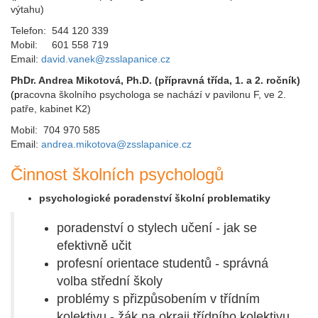
výtahu)
Telefon: 544 120 339
Mobil: 601 558 719
Email:
david.vanek@zsslapanice.cz
PhDr. Andrea Mikotová, Ph.D. (přípravná třída, 1. a 2. ročník)
(p
racovna školního psychologa se nachází v pavilonu F, ve 2.
patře, kabinet K2)
Mobil: 704 970 585
Email:
andrea.mikotova@zsslapanice.cz
Činnost školních psychologů
psychologické poradenství školní problematiky
poradenství o stylech učení - jak se
efektivně učit
profesní orientace studentů - správná
volba střední školy
problémy s přizpůsobením v třídním
kolektivu - žák na okraji třídního kolektivu