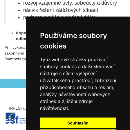
rozvoj vzájemné úcty, sebeúcty a důvěry
nácvik řešení zátěžových situací
podpora a péče o nadané žáky
doporučení či zprostředkování kontaktu na jiné
Používáme soubory
odborné pracoviště
cookies
Při vykonávání své práce školního psychologa jsem vázán
zákonnými normami a profesním etickým kodexem
(samozřejmostí je naprostá diskrétnost).
Tyto webové stránky používají
soubory cookies a další sledovací
nástroje s cílem vylepšení
Autor Antonín Šerý
uživatelského prostředí, zobrazení
přizpůsobeného obsahu a reklam,
analýzy návštěvnosti webových
stránek a zjištění zdroje
návštěvnosti.
INVESTICE ROZVOJE DO VZDĚLÁVÁNÍ
PARTNEŘI
Souhlasím