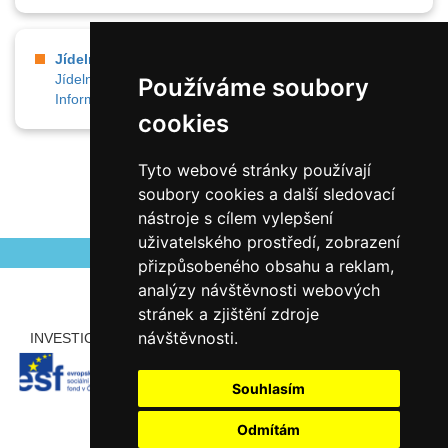
Jídelna
Jídelníček
Online obědy
Kontakty
Přihláška
Používáme soubory
Informace pro strávníky
cookies
Tyto webové stránky používají
soubory cookies a další sledovací
nástroje s cílem vylepšení
uživatelského prostředí, zobrazení
přizpůsobeného obsahu a reklam,
analýzy návštěvnosti webových
stránek a zjištění zdroje
návštěvnosti.
INVESTICE ROZVOJE DO VZDĚLÁVÁNÍ
PARTNEŘI
Souhlasím
Odmítám