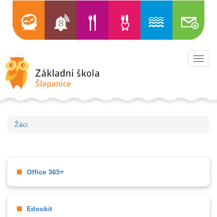
Toggl
navig
Žáci
Office 365+
Edookit