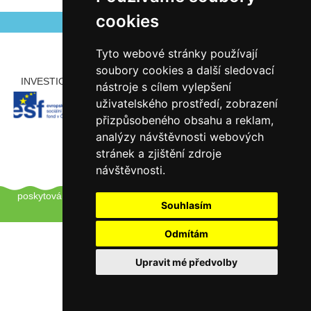
cookies
Tyto webové stránky používají
soubory cookies a další sledovací
INVESTICE ROZVOJE DO VZDĚLÁVÁNÍ
PARTNEŘI
nástroje s cílem vylepšení
uživatelského prostředí, zobrazení
přizpůsobeného obsahu a reklam,
analýzy návštěvnosti webových
stránek a zjištění zdroje
návštěvnosti.
Copyright © 2012 - 2026 ZŠ Šlapanice, Tento web používá k
poskytování služeb a analýze návštěvnosti soubory cookie.
Pro
Souhlasím
úpravu převolby klikněte zde.
Odmítám
Upravit mé předvolby