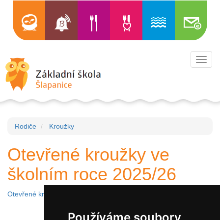
Toggl
navig
Rodiče
Kroužky
Otevřené kroužky ve
školním roce 2025/26
Otevřené kroužky 25/26
Používáme soubory
Autor Antonín Šerý
Zveřejněno 06.11.2025