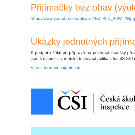
Přijímačky bez obav (vý
https://www.youtube.com/playlist?list=PLD_48WTX
Ukázky jednotných přijím
K podpoře žáků při přípravě na přijímací zkoušky přev
jsou k dispozici v mobilní testovací aplikaci InspIS SE
Více informací najdete zde.