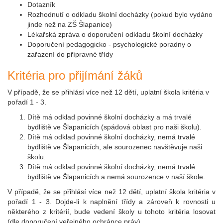
Dotazník
Rozhodnutí o odkladu školní docházky (pokud bylo vydáno
jinde než na ZŠ Šlapanice)
Lékařská zpráva o doporučení odkladu školní docházky
Doporučení pedagogicko - psychologické poradny o
zařazení do přípravné třídy
Kritéria pro přijímání žáků
V případě, že se přihlásí více než 12 dětí, uplatní škola kritéria v
pořadí 1 - 3.
Dítě má odklad povinné školní docházky a má trvalé
bydliště ve Šlapanicích (spádová oblast pro naši školu).
Dítě má odklad povinné školní docházky, nemá trvalé
bydliště ve Šlapanicích, ale sourozenec navštěvuje naši
školu.
Dítě má odklad povinné školní docházky, nemá trvalé
bydliště ve Šlapanicích a nemá sourozence v naší škole.
V případě, že se přihlásí více než 12 dětí, uplatní škola kritéria v
pořadí 1 - 3. Dojde-li k naplnění třídy a zároveň k rovnosti u
některého z kritérií, bude vedení školy u tohoto kritéria losovat
(dle doporučení veřejného ochránce práv).