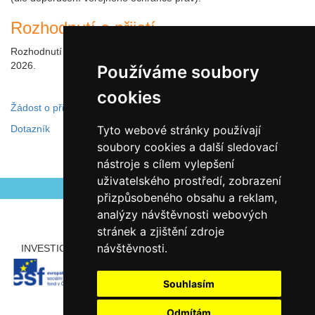
Rozhodnutí o přijetí
Rozhodnutí bude zveřejněno na webu školy nejpozději 30. dubna
2026.
Používáme soubory
cookies
Žádost o přijetí do přípravné třídy
Dotazník
Tyto webové stránky používají
soubory cookies a další sledovací
nástroje s cílem vylepšení
Autor Hana Jarolímová
Zveřejněno 04.11.2025
uživatelského prostředí, zobrazení
přizpůsobeného obsahu a reklam,
analýzy návštěvnosti webových
stránek a zjištění zdroje
návštěvnosti.
INVESTICE ROZVOJE DO VZDĚLÁVÁNÍ
PARTNEŘI
Souhlasím
Odmítám