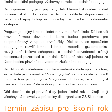
školní speciální pedagog, výchovný poradce a sociální pedagog.
Do přípravné třídy jsou přijímány děti, kterým byl udělen odklad
povinné školní docházky, a to na základě doporučení z
pedagogicko-psychologické poradny a žádosti zákonného
zástupce.
Program je stejný jako poslední rok v mateřské škole. Děti se učí
hravou formou dovednosti, které budou potřebovat pro
bezproblémový vstup do první třídy. Děti spolu se speciálním
pedagogem rozvíjí jemnou i hrubou motoriku, grafomotoriku,
rozvíjí také řečové schopnosti a sociální dovednosti, trénují
koncentraci pozornosti, a tak dále. Děti také absolvují jednou za
týden hodinu plavání pod vedením zkušeného pedagoga.
Rozdíl oproti poslednímu ročníku v mateřské škole spočívá v tom,
že ve třídě je maximálně 15 dětí, „výuka" začíná každé ráno v 8
hodin a trvá jednou týdně 5 vyučovacích hodin, ostatní dny 4
vyučovací hodiny. Poté mohou jít děti na oběd a do družiny.
Děti dochází do přípravné třídy jeden školní rok a týkají se jí
všechny státní svátky a prázdniny dle organizace ZŠ Šlapanice.
Termín zápisu pro školní rok