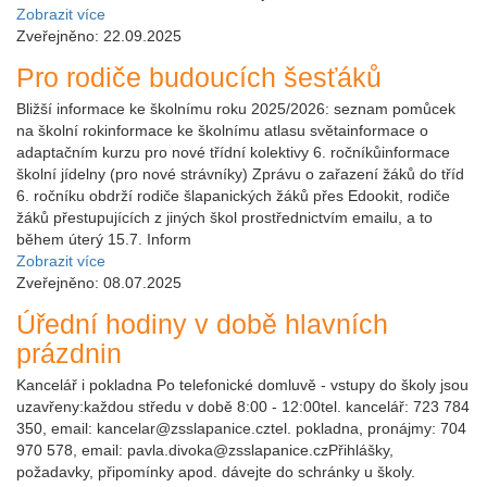
Zobrazit více
Zveřejněno: 22.09.2025
Pro rodiče budoucích šesťáků
Bližší informace ke školnímu roku 2025/2026: seznam pomůcek
na školní rokinformace ke školnímu atlasu světainformace o
adaptačním kurzu pro nové třídní kolektivy 6. ročníkůinformace
školní jídelny (pro nové strávníky) Zprávu o zařazení žáků do tříd
6. ročníku obdrží rodiče šlapanických žáků přes Edookit, rodiče
žáků přestupujících z jiných škol prostřednictvím emailu, a to
během úterý 15.7. Inform
Zobrazit více
Zveřejněno: 08.07.2025
Úřední hodiny v době hlavních
prázdnin
Kancelář i pokladna Po telefonické domluvě - vstupy do školy jsou
uzavřeny:každou středu v době 8:00 - 12:00tel. kancelář: 723 784
350, email: kancelar@zsslapanice.cztel. pokladna, pronájmy: 704
970 578, email: pavla.divoka@zsslapanice.czPřihlášky,
požadavky, připomínky apod. dávejte do schránky u školy.