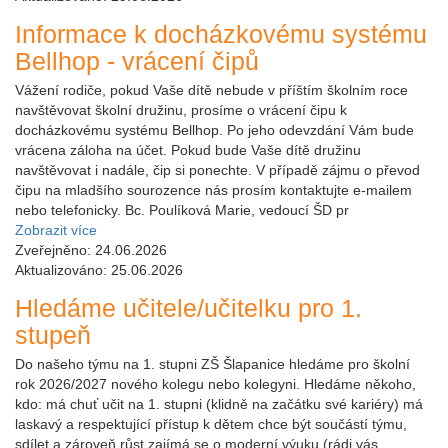
Informace k docházkovému systému
Bellhop - vrácení čipů
Vážení rodiče, pokud Vaše dítě nebude v příštím školním roce
navštěvovat školní družinu, prosíme o vrácení čipu k
docházkovému systému Bellhop. Po jeho odevzdání Vám bude
vrácena záloha na účet. Pokud bude Vaše dítě družinu
navštěvovat i nadále, čip si ponechte. V případě zájmu o převod
čipu na mladšího sourozence nás prosím kontaktujte e-mailem
nebo telefonicky. Bc. Poulíková Marie, vedoucí ŠD pr
Zobrazit více
Zveřejněno: 24.06.2026
Aktualizováno: 25.06.2026
Hledáme učitele/učitelku pro 1.
stupeň
Do našeho týmu na 1. stupni ZŠ Šlapanice hledáme pro školní
rok 2026/2027 nového kolegu nebo kolegyni. Hledáme někoho,
kdo: má chuť učit na 1. stupni (klidně na začátku své kariéry) má
laskavý a respektující přístup k dětem chce být součástí týmu,
sdílet a zároveň růst zajímá se o moderní výuku (rádi vás