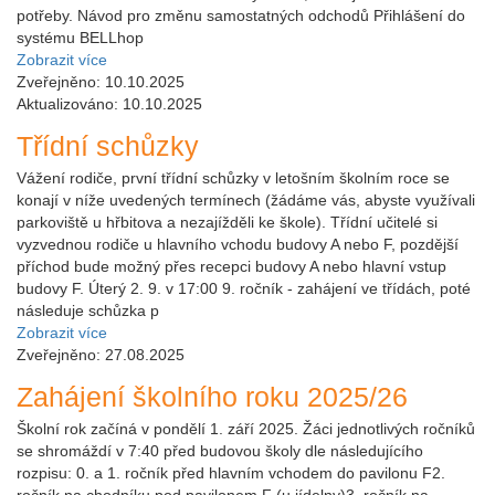
potřeby. Návod pro změnu samostatných odchodů Přihlášení do
systému BELLhop
Zobrazit více
Zveřejněno: 10.10.2025
Aktualizováno: 10.10.2025
Třídní schůzky
Vážení rodiče, první třídní schůzky v letošním školním roce se
konají v níže uvedených termínech (žádáme vás, abyste využívali
parkoviště u hřbitova a nezajížděli ke škole). Třídní učitelé si
vyzvednou rodiče u hlavního vchodu budovy A nebo F, pozdější
příchod bude možný přes recepci budovy A nebo hlavní vstup
budovy F. Úterý 2. 9. v 17:00 9. ročník - zahájení ve třídách, poté
následuje schůzka p
Zobrazit více
Zveřejněno: 27.08.2025
Zahájení školního roku 2025/26
Školní rok začíná v pondělí 1. září 2025. Žáci jednotlivých ročníků
se shromáždí v 7:40 před budovou školy dle následujícího
rozpisu: 0. a 1. ročník před hlavním vchodem do pavilonu F2.
ročník na chodníku pod pavilonem F (u jídelny)3. ročník na