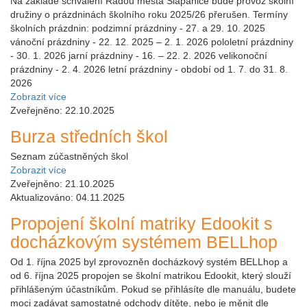
Na základě schválení Radou města Šlapanice bude provoz školní
družiny o prázdninách školního roku 2025/26 přerušen. Termíny
školních prázdnin: podzimní prázdniny - 27. a 29. 10. 2025
vánoční prázdniny - 22. 12. 2025 – 2. 1. 2026 pololetní prázdniny
- 30. 1. 2026 jarní prázdniny - 16. – 22. 2. 2026 velikonoční
prázdniny - 2. 4. 2026 letní prázdniny - období od 1. 7. do 31. 8.
2026
Zobrazit více
Zveřejněno: 22.10.2025
Burza středních škol
Seznam zúčastněných škol
Zobrazit více
Zveřejněno: 21.10.2025
Aktualizováno: 04.11.2025
Propojení školní matriky Edookit s
docházkovým systémem BELLhop
Od 1. října 2025 byl zprovozněn docházkový systém BELLhop a
od 6. října 2025 propojen se školní matrikou Edookit, který slouží
přihlášeným účastníkům. Pokud se přihlásíte dle manuálu, budete
moci zadávat samostatné odchody dítěte, nebo je měnit dle