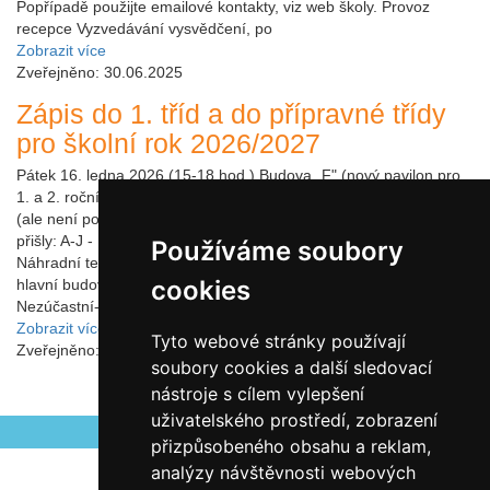
Popřípadě použijte emailové kontakty, viz web školy. Provoz
recepce Vyzvedávání vysvědčení, po
Zobrazit více
Zveřejněno: 30.06.2025
Zápis do 1. tříd a do přípravné třídy
pro školní rok 2026/2027
Pátek 16. ledna 2026 (15-18 hod.) Budova „F" (nový pavilon pro
1. a 2. ročník) Abychom zamezili dlouhým frontám, doporučujeme
(ale není podmínkou), aby děti s počátečním písmenem příjmení
přišly: A-J - 15.00-16.00K-P - 16.00-17.00R-Ž - 17.00-18.00
Používáme soubory
Náhradní termín zápisu je ve středu 21. 1. 2026 (14-16 hod.) v
cookies
hlavní budově, děti a rodiče si vyzvedneme na recepci školy.
Nezúčastní-li se rodič s dít
Zobrazit více
Tyto webové stránky používají
Zveřejněno: 04.11.2025
soubory cookies a další sledovací
nástroje s cílem vylepšení
uživatelského prostředí, zobrazení
přizpůsobeného obsahu a reklam,
analýzy návštěvnosti webových