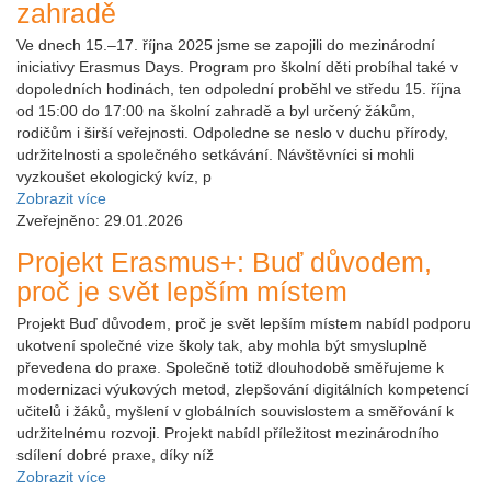
zahradě
Ve dnech 15.–17. října 2025 jsme se zapojili do mezinárodní
iniciativy Erasmus Days. Program pro školní děti probíhal také v
dopoledních hodinách, ten odpolední proběhl ve středu 15. října
od 15:00 do 17:00 na školní zahradě a byl určený žákům,
rodičům i širší veřejnosti. Odpoledne se neslo v duchu přírody,
udržitelnosti a společného setkávání. Návštěvníci si mohli
vyzkoušet ekologický kvíz, p
Zobrazit více
Zveřejněno: 29.01.2026
Projekt Erasmus+: Buď důvodem,
proč je svět lepším místem
Projekt Buď důvodem, proč je svět lepším místem nabídl podporu
ukotvení společné vize školy tak, aby mohla být smysluplně
převedena do praxe. Společně totiž dlouhodobě směřujeme k
modernizaci výukových metod, zlepšování digitálních kompetencí
učitelů i žáků, myšlení v globálních souvislostem a směřování k
udržitelnému rozvoji. Projekt nabídl příležitost mezinárodního
sdílení dobré praxe, díky níž
Zobrazit více