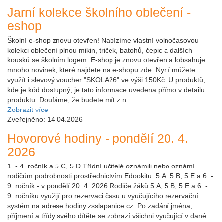
Jarní kolekce školního oblečení -
eshop
Školní e-shop znovu otevřen! Nabízíme vlastní volnočasovou
kolekci oblečení plnou mikin, triček, batohů, čepic a dalších
kousků se školním logem. E-shop je znovu otevřen a lobsahuje
mnoho novinek, které najdete na e-shopu zde. Nyní můžete
využít i slevový voucher "SKOLA26" ve výši 150Kč. U produktů,
kde je kód dostupný, je tato informace uvedena přímo v detailu
produktu. Doufáme, že budete mít z n
Zobrazit více
Zveřejněno: 14.04.2026
Hovorové hodiny - pondělí 20. 4.
2026
1. - 4. ročník a 5.C, 5.D Třídní učitelé oznámili nebo oznámí
rodičům podrobnosti prostřednictvím Edookitu. 5.A, 5.B, 5.E a 6. -
9. ročník - v pondělí 20. 4. 2026 Rodiče žáků 5.A, 5.B, 5.E a 6. -
9. ročníku využijí pro rezervaci času u vyučujícího rezervační
systém na adrese hodiny.zsslapanice.cz. Po zadání jména,
příjmení a třídy svého dítěte se zobrazí všichni vyučující v dané