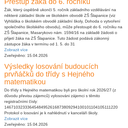
Přestup žáka do 6. ročníku
Žák, který úspěšně ukončí 5. ročník základního vzdělávání na
některé základní škole ve školském obvodě ZŠ Šlapanice (viz
Vyhláška o školském obvodě základní školy, Dohoda o vytvoření
společného školského obvodu), může přestoupit do 6. ročníku na
ZŠ Šlapanice, Masarykovo nám. 1594/16 na základě žádosti o
přijetí žáka na ZŠ Šlapanice. Tuto žádost podává zákonný
zástupce žáka v termínu od 1. 5. do 31
Zobrazit více
Zveřejněno: 15.04.2026
Výsledky losování budoucích
prvňáčků do třídy s Hejného
matematikou
Do třídy s Hejného matematikou byli pro školní rok 2026/27 (z
důvodu převisu zájemců) vylosováni zájemci s těmito
registračními čísly:
14671032333645484952616873809294100101104105111220
Protokol o losování je k nahlédnutí v kanceláři školy.
Zobrazit více
Zveřejněno: 15.04.2026