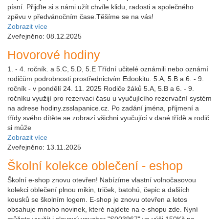
písní. Přijďte si s námi užít chvíle klidu, radosti a společného
zpěvu v předvánočním čase.Těšíme se na vás!
Zobrazit více
Zveřejněno: 08.12.2025
Hovorové hodiny
1. - 4. ročník. a 5.C, 5.D, 5.E Třídní učitelé oznámili nebo oznámí
rodičům podrobnosti prostřednictvím Edookitu. 5.A, 5.B a 6. - 9.
ročník - v pondělí 24. 11. 2025 Rodiče žáků 5.A, 5.B a 6. - 9.
ročníku využijí pro rezervaci času u vyučujícího rezervační systém
na adrese hodiny.zsslapanice.cz. Po zadání jména, příjmení a
třídy svého dítěte se zobrazí všichni vyučující v dané třídě a rodič
si může
Zobrazit více
Zveřejněno: 13.11.2025
Školní kolekce oblečení - eshop
Školní e-shop znovu otevřen! Nabízíme vlastní volnočasovou
kolekci oblečení plnou mikin, triček, batohů, čepic a dalších
kousků se školním logem. E-shop je znovu otevřen a letos
obsahuje mnoho novinek, které najdete na e-shopu zde. Nyní
můžete využít i slevový voucher "S003967" ve výši 150Kč na