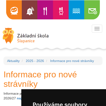
Toggl
navig
Aktuality
2025 - 2026
Informace pro nové strávníky
Informace pro nové
strávníky
Informace pro nové zájemce o stravování ve školním roce
2026/27
najdete zde
Používáme soubory