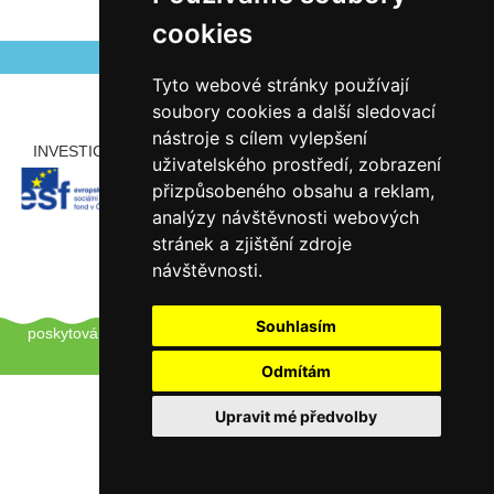
Autor Antonín Šerý
Zveřejněno 27.05.2026
cookies
Tyto webové stránky používají
soubory cookies a další sledovací
nástroje s cílem vylepšení
INVESTICE ROZVOJE DO VZDĚLÁVÁNÍ
PARTNEŘI
uživatelského prostředí, zobrazení
přizpůsobeného obsahu a reklam,
analýzy návštěvnosti webových
stránek a zjištění zdroje
návštěvnosti.
Copyright © 2012 - 2026 ZŠ Šlapanice, Tento web používá k
Souhlasím
poskytování služeb a analýze návštěvnosti soubory cookie.
Pro
úpravu převolby klikněte zde.
Odmítám
Upravit mé předvolby