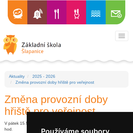
Toggl
navig
Aktuality
2025 - 2026
Změna provozní doby hřiště pro veřejnost
Změna provozní doby
hřiště pro veřejnost
V pátek 15.5.2026 je hřiště otevřeno pro veřejnost až od 18:00
hod.
Používáme soubory