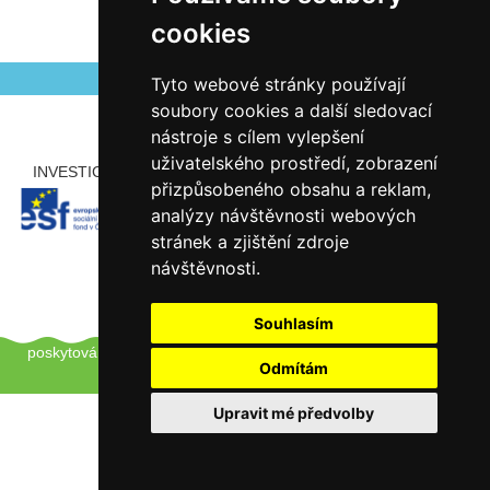
cookies
Autor Antonín Šerý
Zveřejněno 04.05.2026
Tyto webové stránky používají
soubory cookies a další sledovací
nástroje s cílem vylepšení
uživatelského prostředí, zobrazení
INVESTICE ROZVOJE DO VZDĚLÁVÁNÍ
PARTNEŘI
přizpůsobeného obsahu a reklam,
analýzy návštěvnosti webových
stránek a zjištění zdroje
návštěvnosti.
Souhlasím
Copyright © 2012 - 2026 ZŠ Šlapanice, Tento web používá k
poskytování služeb a analýze návštěvnosti soubory cookie.
Pro
Odmítám
úpravu převolby klikněte zde.
Upravit mé předvolby