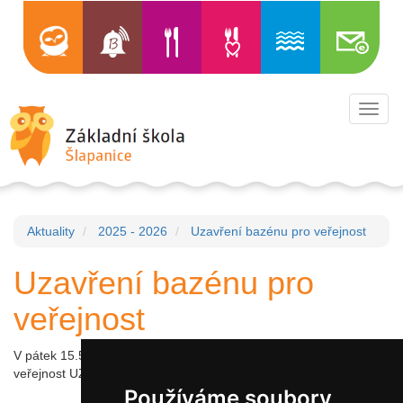
Toggl
navig
Aktuality
2025 - 2026
Uzavření bazénu pro veřejnost
Uzavření bazénu pro
veřejnost
V pátek 15.5.2026 bude bazén z důvodu plánované opravy pro
veřejnost UZAVŘEN. Děkujeme za pochopení.
Používáme soubory