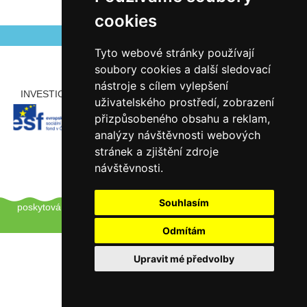
Autor Antonín Šerý
Zveřejněno 27.04.2026
cookies
Tyto webové stránky používají
soubory cookies a další sledovací
nástroje s cílem vylepšení
INVESTICE ROZVOJE DO VZDĚLÁVÁNÍ
PARTNEŘI
uživatelského prostředí, zobrazení
přizpůsobeného obsahu a reklam,
analýzy návštěvnosti webových
stránek a zjištění zdroje
návštěvnosti.
Copyright © 2012 - 2026 ZŠ Šlapanice, Tento web používá k
Souhlasím
poskytování služeb a analýze návštěvnosti soubory cookie.
Pro
úpravu převolby klikněte zde.
Odmítám
Upravit mé předvolby