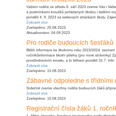
Vážení rodiče,ve středu 6. září 2023 zveme Vás i Vaše
a podmínkami kroužků pořádaných školou i dalšími or
pondělí 4. 9. 2023 na webových stránkách školy. Záj
Zobrazit více
Zveřejněno: 25.08.2023
Aktualizováno: 04.09.2023
Pro rodiče budoucích šesťáků
Bližší informace ke školnímu roku 2023/2024: seznam 
ročníkůinformace školní jídelny (pro nové strávníky) Zp
prostřednictvím emailu, a to během pondělí 31.7. Info
Zobrazit více
Zveřejněno: 15.08.2023
Zábavné odpoledne s třídními u
Srdečně zveme všechny rodiče budoucích žáků příprav
Zobrazit více
Zveřejněno: 15.08.2023
Registrační čísla žáků 1. roční
1. AMgr. Veronika Jirgalová (matematika podle Hejnéh