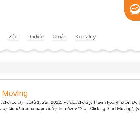
Žáci
Rodiče
O nás
Kontakty
t Moving
 škol ze čtyř států 1. září 2022. Polská škola je hlavní koordinátor. D
projektu už trochu napovídá jeho název "Stop Clicking Start Moving", (v 