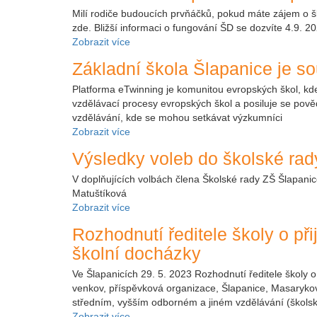
Milí rodiče budoucích prvňáčků, pokud máte zájem o šk
zde. Bližší informaci o fungování ŠD se dozvíte 4.9. 2
Zobrazit více
Základní škola Šlapanice je so
Platforma eTwinning je komunitou evropských škol, kde s
vzdělávací procesy evropských škol a posiluje se pověd
vzdělávání, kde se mohou setkávat výzkumníci
Zobrazit více
Výsledky voleb do školské ra
V doplňujících volbách člena Školské rady ZŠ Šlapanic
Matuštíková
Zobrazit více
Rozhodnutí ředitele školy o př
školní docházky
Ve Šlapanicích 29. 5. 2023 Rozhodnutí ředitele školy o 
venkov, příspěvková organizace, Šlapanice, Masarykov
středním, vyšším odborném a jiném vzdělávání (škols
Zobrazit více