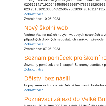
02051214171920243450596566687478889192939598
623 261516313336465258677382839496101114131č. 
Zobrazit více
Zveřejněno: 10.08.2023
Nový školní web
Vítáme Vás na našich nových webových stránkách a věř
případných drobných nedostatcích vzniklých převodem
Zobrazit více
Zveřejněno: 07.08.2023
Seznam pomůcek pro školní r
Seznamy pomůcek pro 1. stupeň Seznamy pomůcek pro 
Zobrazit více
Dětství bez násilí
Připojujeme se k iniciativě Dětství bez násilí. Podrobno
Zobrazit více
Poznávací zájezd do Velké Bri
V sobotu 20. května 2023 se vydalo 83 žáků šlapanické 