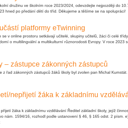
olní družinu ve školním roce 2023/2024, odevzdejte nejpozději do 10.7
023 hned po předání dětí do tříd. Děkujeme a těšíme se na spolupráci!
učástí platformy eTwinning
e v online prostoru setkávají učitelé, skupiny učitelů, žáci či celé tří
omí o multilingvální a multikulturní různorodosti Evropy. V roce 2023 
dy – zástupce zákonných zástupců
e z řad zákonných zástupců žáků školy byl zvolen pan Michal Kumstát.
ijetí/nepřijetí žáka k základnímu vzdělá
přijetí žáka k základnímu vzdělávání Ředitel základní školy, jejíž činn
o nám. 1594/16, rozhodl podle ustanovení § 46, § 165 odst. 2 písm. e
k