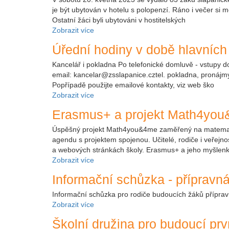
je být ubytován v hotelu s polopenzí. Ráno i večer si m
Ostatní žáci byli ubytováni v hostitelských
Zobrazit více
Úřední hodiny v době hlavních
Kancelář i pokladna Po telefonické domluvě - vstupy do 
email: kancelar@zsslapanice.cztel. pokladna, pronájmy
Popřípadě použijte emailové kontakty, viz web ško
Zobrazit více
Erasmus+ a projekt Math4yo
Úspěšný projekt Math4you&4me zaměřený na matematiku 
agendu s projektem spojenou. Učitelé, rodiče i veřejno
a webových stránkách školy. Erasmus+ a jeho myšlenk
Zobrazit více
Informační schůzka - přípravná
Informační schůzka pro rodiče budoucích žáků přípravn
Zobrazit více
Školní družina pro budoucí pr