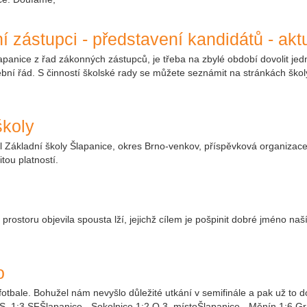
í zástupci - představení kandidátů - akt
anice z řad zákonných zástupců, je třeba na zbylé období dovolit jedn
olební řád. S činností školské rady se můžete seznámit na stránkách ško
školy
Základní školy Šlapanice, okres Brno-venkov, příspěvková organizace
tou platností.
m prostoru objevila spousta lží, jejichž cílem je pošpinit dobré jméno 
o
e fotbale. Bohužel nám nevyšlo důležité utkání v semifinále a pak už to d
. S. 1:3 SFŠlapanice - Sokolnice 1:2 O 3. místoŠlapanice - Měnín 1:6 G