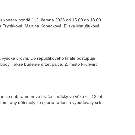
ou konat v pondělí 12. června 2023 od 15.00 do 18.00
a Fryblíková, Martina Kopečková, Eliška Matuštíková
 vysoké úrovni. Do republikového finále postupuje
a body. Takže budeme držet palce. 2. místo Fruhwirt
nice nabíráme nové hráče i hráčky ve věku 6 - 12 let.
 tom, aby děti měly ze sportu radost a vybudovaly si k