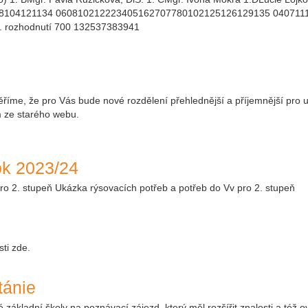
104121134 060810212223405162707780102125126129135 04071118
rozhodnutí 700 132537383941
íme, že pro Vás bude nové rozdělení přehlednější a příjemnější pro u
 ze starého webu.
ok 2023/24
2. stupeň Ukázka rýsovacích potřeb a potřeb do Vv pro 2. stupeň
sti zde.
tánie
základní školy na poznávací zájezd, který měl rozšířit znalosti a též o