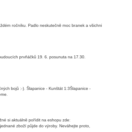
v každém ročníku. Padlo neskutečně moc branek a všichni
 budoucích prvňáčků 19. 6. posunuta na 17.30.
ečných bojů :-). Šlapanice - Kunštát 1:3Šlapanice -
eme.
žné si aktuálně pořídit na eshopu zde:
jednané zboží půjde do výroby. Neváhejte proto,