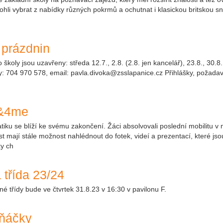
ohli vybrat z nabídky různých pokrmů a ochutnat i klasickou britskou sn
 prázdnin
školy jsou uzavřeny: středa 12.7., 2.8. (2.8. jen kancelář), 23.8., 30.8
: 704 970 578, email: pavla.divoka@zsslapanice.cz Přihlášky, požadav
u&4me
se blíží ke svému zakončení. Žáci absolvovali poslední mobilitu v mě
st mají stále možnost nahlédnout do fotek, videí a prezentací, které j
y ch
 třída 23/24
é třídy bude ve čtvrtek 31.8.23 v 16:30 v pavilonu F.
vňáčky