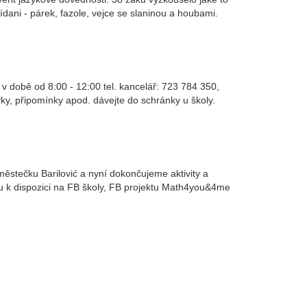
ídani - párek, fazole, vejce se slaninou a houbami.
. v době od 8:00 - 12:00 tel. kancelář: 723 784 350,
ky, připomínky apod. dávejte do schránky u školy.
stečku Barilović a nyní dokončujeme aktivity a
sou k dispozici na FB školy, FB projektu Math4you&4me