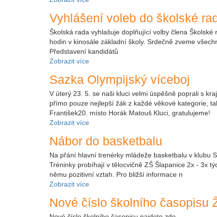
Vyhlášení voleb do školské r
Školská rada vyhlašuje doplňující volby člena Školské
hodin v kinosále základní školy. Srdečně zveme všech
Představení kandidátů
Zobrazit více
Sazka Olympijský víceboj
V úterý 23. 5. se naši kluci velmi úspěšně poprali s 
přímo pouze nejlepší žák z každé věkové kategorie, ta
František20. místo Horák Matouš Kluci, gratulujeme!
Zobrazit více
Nábor do basketbalu
Na přání hlavní trenérky mládeže basketbalu v klubu 
Tréninky probíhají v tělocvičně ZŠ Šlapanice 2x - 3x tý
němu pozitivní vztah. Pro bližší informace n
Zobrazit více
Nové číslo školního časopisu
Nové číslo školního časopisu najdete zde.