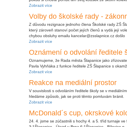
Zobrazit více
Volby do školské rady - zákonn
Z důvodu rezignace jednoho člena Školské rady ZŠ Šlap
který zároveň stanoví počet jejích členů a vydá její v
chybou obsluhy emailu kancelar@zsslapnice.cz došlo
Zobrazit více
Oznámení o odvolání ředitele 
Oznamujeme, že Rada města Šlapanice jako zřizovatel 
Pavla Vyhňáka z funkce ředitele ZŠ Šlapanice s okamži
Zobrazit více
Reakce na mediální prostor
V souvislosti s odvoláním ředitele školy se v mediální
hledáme způsob, jak se proti těmto pomluvám bránit.
Zobrazit více
McDonald´s cup, okrskové kol
24. 4. jsme se zúčastnili s hochy 4. a 5. tříd turnaje v
3:1Šlapanice - Újezd u Brna 6:1Šlapanice - Bílovice n