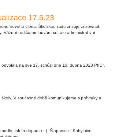
ualizace 17.5.23
oho nového člena. Školskou radu zřizuje zřizovatel,
ly. Vážení rodiče,omlouvám se, ale administrativní
 odvolala na své 17. schůzi dne 19. dubna 2023 PhDr.
naší školy. V současné době komunikujeme s právníky a
opadlo, jak to dopadlo :-(. Šlapanice - Kobylnice
ratulujeme.