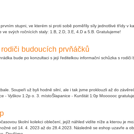
prvním stupni, ve kterém si proti sobě poměřily síly jednotlivé třídy 
e ve svých ročnících staly: 1.B, 2.D, 3.E, 4.D a 5.B. Gratulujeme!
 rodiči budoucích prvňáčků
rádka bude po konzultaci s její ředitelkou informační schůzka s rodiči
otbale. Soupeři už byli hodně silní, ale i tak jsme proklouzli až do závěr
e - Vyškov 1:2p o. 3. místoŠlapanice - Kunštát 1:0p Moooooc gratuluj
op
asovou školní kolekci oblečení, jejíž náhled vidíte níže a kterou je mo
 možné od 14. 4. 2023 až do 28.4.2023. Následně se eshop uzavře a ob
kce. Doufáme,