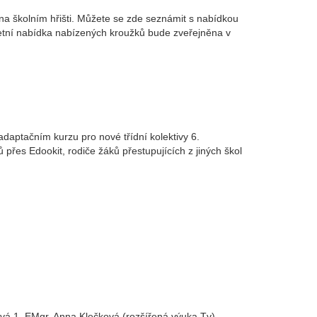
na školním hřišti. Můžete se zde seznámit s nabídkou
etní nabídka nabízených kroužků bude zveřejněna v
aptačním kurzu pro nové třídní kolektivy 6.
 přes Edookit, rodiče žáků přestupujících z jiných škol
ová 1. EMgr. Anna Klečková (rozšířená výuka Tv)