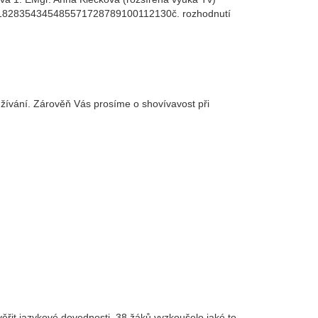
28354345485571728789100112130č. rozhodnutí
žívání. Zárověň Vás prosíme o shovívavost při
věřit jazykové dovednosti. 38 žáků vyzkoušelo jaké to