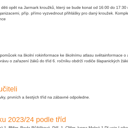
 děti opět na Jarmark kroužků, který se bude konat od 16:00 do 17:30 
ganizacemi, příp. přímo vyzvednout přihlášky pro daný kroužek. Kompl
emce
pomůcek na školní rokinformace ke školnímu atlasu světainformace o ad
rávu o zařazení žáků do tříd 6. ročníku obdrží rodiče šlapanických žáků
čiteli
ky, prvních a šestých tříd na zábavné odpoledne.
ku 2023/24 podle tříd
o) 1. BMgr. Pavla Růžičková, DiS. 1. CMgr. Ivona Mokrá 1.DLucie Lojk