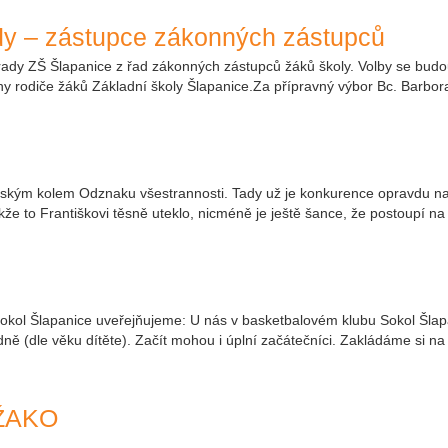
ady – zástupce zákonných zástupců
 rady ZŠ Šlapanice z řad zákonných zástupců žáků školy. Volby se bud
ny rodiče žáků Základní školy Šlapanice.Za přípravný výbor Bc. Barbor
krajským kolem Odznaku všestrannosti. Tady už je konkurence opravdu na
kže to Františkovi těsně uteklo, nicméně je ještě šance, že postoupí n
Sokol Šlapanice uveřejňujeme: U nás v basketbalovém klubu Sokol Šlapa
dně (dle věku dítěte). Začít mohou i úplní začátečníci. Zakládáme si na
 ŽAKO