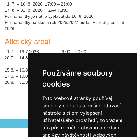
1. 7. – 16. 8. 2026
17:00 – 21:00
17. 8. – 31. 8. 2026
ZAVŘENO
Permanentky je nutné vyplavat do 16. 8. 2026.
Permanentky na školní rok 2026/2027 budou v prodeji od 1. 9.
2026.
Atletický areál
1.7. – 19.7.2026
9:00 – 20:00
20.7. – 14.8.2026
Po - Pá:
16:30 – 20:00
So - Ne:
9:00 – 20:00
15.8. – 16.8.2026
9:00 – 20:00
Používáme soubory
17.8. – 19.8.2026
ZAVŘENO
cookies
20.8. – 31.8.2026
9:00 – 20:00
Tyto webové stránky používají
soubory cookies a další sledovací
nástroje s cílem vylepšení
Autor Antonín Šerý
Zveřejněno 09.06.2026
uživatelského prostředí, zobrazení
přizpůsobeného obsahu a reklam,
analýzy návštěvnosti webových