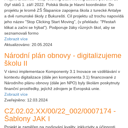
čtyř států 1. září 2022. Polská škola je hlavní koordinátor. Do
projektu je kromě ZŠ Šlapanice zapojena škola z turecké Antalye
a dvě rumunské školy z Bukurešti. Cíl projektu už trochu napovídá
jeho název "Stop Clicking Start Moving", (v překladu: "Přestaň
klikat a začni se hýbat"). Podporuje žáky různých škol, aby se
seznamovali formo
Zobrazit více
Aktualizováno: 20.05.2024
Národní plán obnovy - digitalizujeme
školu II
V rámci implementace Komponenty 3.1 Inovace ve vzdělávání v
kontextu digitalizace (dále jen komponenta 3.1) financované z
Národního plánu obnovy (dále jen NPO) byly školám poskytnuty
finanční prostředky, jejíchž zdrojem je Evropská unie.
Zobrazit více
Zveřejněno: 12.03.2024
CZ.02.02.XX/00/22_002/0007174 -
Šablony JAK I
Projekt je zaměřen na zvyšování kvality, inkluzivity a účinnosti