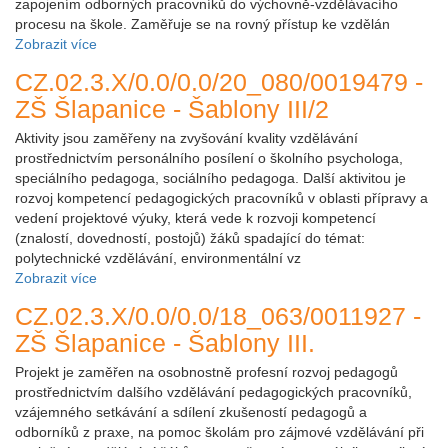
zapojením odborných pracovníků do výchovně-vzdělávacího
procesu na škole. Zaměřuje se na rovný přístup ke vzdělán
Zobrazit více
CZ.02.3.X/0.0/0.0/20_080/0019479 -
ZŠ Šlapanice - Šablony III/2
Aktivity jsou zaměřeny na zvyšování kvality vzdělávání
prostřednictvím personálního posílení o školního psychologa,
speciálního pedagoga, sociálního pedagoga. Další aktivitou je
rozvoj kompetencí pedagogických pracovníků v oblasti přípravy a
vedení projektové výuky, která vede k rozvoji kompetencí
(znalostí, dovedností, postojů) žáků spadající do témat:
polytechnické vzdělávání, environmentální vz
Zobrazit více
CZ.02.3.X/0.0/0.0/18_063/0011927 -
ZŠ Šlapanice - Šablony III.
Projekt je zaměřen na osobnostně profesní rozvoj pedagogů
prostřednictvím dalšího vzdělávání pedagogických pracovníků,
vzájemného setkávání a sdílení zkušeností pedagogů a
odborníků z praxe, na pomoc školám pro zájmové vzdělávání při