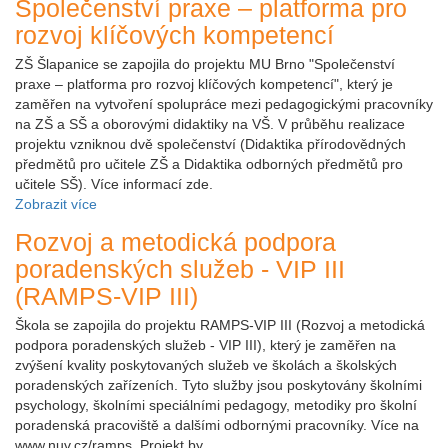
Společenství praxe – platforma pro
rozvoj klíčových kompetencí
ZŠ Šlapanice se zapojila do projektu MU Brno "Společenství
praxe – platforma pro rozvoj klíčových kompetencí", který je
zaměřen na vytvoření spolupráce mezi pedagogickými pracovníky
na ZŠ a SŠ a oborovými didaktiky na VŠ. V průběhu realizace
projektu vzniknou dvě společenství (Didaktika přírodovědných
předmětů pro učitele ZŠ a Didaktika odborných předmětů pro
učitele SŠ). Více informací zde.
Zobrazit více
Rozvoj a metodická podpora
poradenských služeb - VIP III
(RAMPS-VIP III)
Škola se zapojila do projektu RAMPS-VIP III (Rozvoj a metodická
podpora poradenských služeb - VIP III), který je zaměřen na
zvýšení kvality poskytovaných služeb ve školách a školských
poradenských zařízeních. Tyto služby jsou poskytovány školními
psychology, školními speciálními pedagogy, metodiky pro školní
poradenská pracoviště a dalšími odbornými pracovníky. Více na
www.nuv.cz/ramps. Projekt by