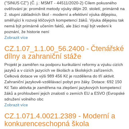
("SINUS CZ") (Č. j.: MSMT - 44511/2020-2) Cílem pokusného
ověřování je: proměnit metody výuky dějin 20. století, primárně na
2. stupni základních škol - moderní a efektivní výuka dějepisu,
směřující k rozvoji klíčových kompetencí žáků. Výuka dějepisu tak
nemá být primárně učením faktů, ale žáci mají být vedeni k
poznání, že historie není
Zobrazit více
CZ.1.07_1.1.00_56.2400 - Čtenářské
dílny a zahraniční stáže
Projekt je zaměřen na podporu kurikulární reformy a výuku cizích
jazyků a v cizích jazycích ve školách a školských zařízeních.
Celková dotace ve výši 989 456 Kč je rozdělena do tří aktivit.
Zahraniční jazykově-vzdělávací pobyt pro žáky. Dotace: 692 150
Kč Tato aktivita je zaměřena na zlepšení jazykových kompetencí
žáků a prohloubení jejich znalostí o zemích EU a ESVO (Evropské
sdružení volného obc
Zobrazit více
CZ.1.071.4.0021.2389 - Moderní a
konkurenceschopná škola