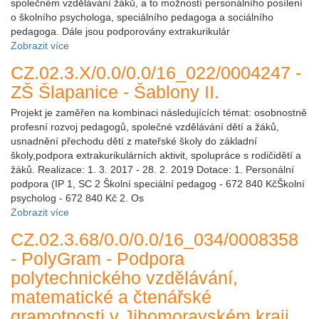
společném vzdělávání žáků, a to možností personálního posílení
o školního psychologa, speciálního pedagoga a sociálního
pedagoga. Dále jsou podporovány extrakurikulár
Zobrazit více
CZ.02.3.X/0.0/0.0/16_022/0004247 -
ZŠ Šlapanice - Šablony II.
Projekt je zaměřen na kombinaci následujících témat: osobnostně
profesní rozvoj pedagogů, společné vzdělávání dětí a žáků,
usnadnění přechodu dětí z mateřské školy do základní
školy,podpora extrakurikulárních aktivit, spolupráce s rodičidětí a
žáků. Realizace: 1. 3. 2017 - 28. 2. 2019 Dotace: 1. Personální
podpora (IP 1, SC 2 Školní speciální pedagog - 672 840 KčŠkolní
psycholog - 672 840 Kč 2. Os
Zobrazit více
CZ.02.3.68/0.0/0.0/16_034/0008358
- PolyGram - Podpora
polytechnického vzdělávání,
matematické a čtenářské
gramotnosti v Jihomoravském kraji