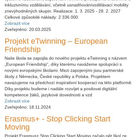
inkluzivnímu vzdělávání, včetně usnadňovánívzdělávací mobility
znevýhodněných skupin. Realizace: 1. 3. 2025 - 28. 2. 2027
Celkové způsobilé náklady: 2 336 000
Zobrazit více
Zveřejněno: 20.03.2025
Projekt eTwinning – European
Friendship
Naše škola se zapojila do nového projektu eTwinning s názvem
„European Friendship“, díky kterému navážeme spolupráci s
novými evropskými školami. Mezi zapojenými jsou partnerské
školy z Německa, České republiky a Polska. Projektem
navazujeme na předchozí inspirativní kooperaci na této platformě.
Díky projektu budeme i nadále rozvíjet a posilovat digitální
kompetence žáků, jazykové dovednosti a vzd
Zobrazit více
Zveřejněno: 18.11.2024
Erasmus+ - Stop Clicking Start
Moving
Projekt Erasmus+ Stop Clicking Start Moving začalo pět škol ze