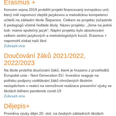
Erasmus +
Koncem srpna 2019 proběhl projekt financovaný evropskou unií,
který měl napomoci zlepšit jazykovou a metodickou kompetenci
učitelů na základní škole Šlapanice. Celkem se projektu zúčastnilo
6 pedagogů včetně ředitele školy. Název projektu: „Jsme na jedné
lodi- máme společný jazyk", Náplní projektu bylo absolvování
celkem sedmi jazykových a metodologických kurzů. Erasmus +
napomohl získat naší škol
Zobrazit více
Doučování žáků 2021/2022,
2022/2023
Na škole probíhá doučování žáků, které je hrazeno z prostředků
Evropské unie - Next Generation EU. Investice reaguje na
potřebu podpory vzdělávání žáků ohrožených školním
neúspěchem v reakci na nemožnost realizace prezenční výuky ve
školách během pandemie covid-19
Zobrazit více
Dějepis+
Proměna výuky dějin 20. stol. na českých základních školách