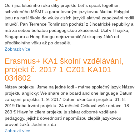
Od října letošního roku díky projektu Let´s speak together,
schváleného MŠMT a garantovaným jazykovou školou Polyglot,
jsou na naší škole do výuky cizích jazyků aktivně zapojováni rodilí
mluvčí. Pan Terrence Tomlinson pochází z Jihoafrické republiky a
má za sebou bohatou pedagogickou zkušenost. Učil v Thajsku,
Singapuru a Hong Kongu nejrozmanitější skupiny žáků od
předškolního věku až po dospělé.
Zobrazit více
Erasmus+ KA1 školní vzdělávání,
projekt č. 2017-1-CZ01-KA101-
034802
Název projektu: Jsme na jedné lodi - máme společný jazyk Název
projektu anglicky: We share one board and one language Datum
zahájení projektu: 1. 9. 2017 Datum ukončení projektu: 31. 8.
2019 Doba trvání projektu: 24 měsíců Celková výše dotace: 18
263 € Hlavním cílem projektu je získat odborně vzdělané
pedagogy, jejichž dovedností napomůžou zlepšit jazykovou
úroveň žáků. Jedním z da
Zobrazit více