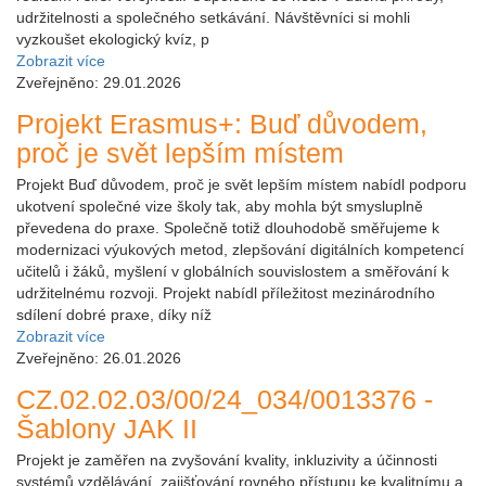
udržitelnosti a společného setkávání. Návštěvníci si mohli
vyzkoušet ekologický kvíz, p
Zobrazit více
Zveřejněno: 29.01.2026
Projekt Erasmus+: Buď důvodem,
proč je svět lepším místem
Projekt Buď důvodem, proč je svět lepším místem nabídl podporu
ukotvení společné vize školy tak, aby mohla být smysluplně
převedena do praxe. Společně totiž dlouhodobě směřujeme k
modernizaci výukových metod, zlepšování digitálních kompetencí
učitelů i žáků, myšlení v globálních souvislostem a směřování k
udržitelnému rozvoji. Projekt nabídl příležitost mezinárodního
sdílení dobré praxe, díky níž
Zobrazit více
Zveřejněno: 26.01.2026
CZ.02.02.03/00/24_034/0013376 -
Šablony JAK II
Projekt je zaměřen na zvyšování kvality, inkluzivity a účinnosti
systémů vzdělávání, zajišťování rovného přístupu ke kvalitnímu a