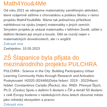
Math4You&4Me
Od roku 2021 se věnujeme matematicky zaměřeným aktivitám,
které vzájemně sdílíme s chorvatskou a polskou školou v rámci
projektu Math4You&4Me. Máme tak jedinečnou příležitost
nahlédnout na výuku (nejen) matematiky v jiných zemích.
Smyslem projektu je ukázat matematiku v běžném životě, sdílet s
dalšími školami její smysl a kouzlo. Děti se rozvíjí nejen v
matematických dovednostech, ale i v angličti
Zobrazit více
Zveřejněno: 10.05.2023
ZŠ Šlapanice byla přijata do
mezinárodního projektu PULCHRA
PULCHRA - Science in the City: Building Participatory Urban
Learning Community Hubs through Research and Activation.
Poskytovatel: H2020 (824466)Doba řešení: 2019 - 2022Hlavní
řešitel: Constantinos Cartalis (Řecko); doc. RNDr. Přemysl Štych,
Ph.D. (Česko) Spolu s dalšími 5 školami v ČR a téměř 50 školami
z celé Evropy budeme v následujících dvou letech zkoumat město
jako městský ekosystém a pracov
Zobrazit více