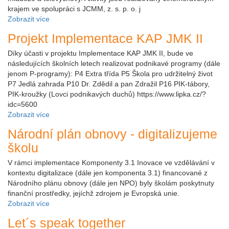
krajem ve spolupráci s JCMM, z. s. p. o. j
Zobrazit více
Projekt Implementace KAP JMK II
Díky účasti v projektu Implementace KAP JMK II, bude ve
následujících školních letech realizovat podnikavé programy (dále
jenom P-programy): P4 Extra třída P5 Škola pro udržitelný život
P7 Jedlá zahrada P10 Dr. Zdědil a pan Zdražil P16 PIK-tábory,
PIK-kroužky (Lovci podnikavých duchů) https://www.lipka.cz/?
idc=5600
Zobrazit více
Národní plán obnovy - digitalizujeme
školu
V rámci implementace Komponenty 3.1 Inovace ve vzdělávání v
kontextu digitalizace (dále jen komponenta 3.1) financované z
Národního plánu obnovy (dále jen NPO) byly školám poskytnuty
finanční prostředky, jejíchž zdrojem je Evropská unie.
Zobrazit více
Let´s speak together