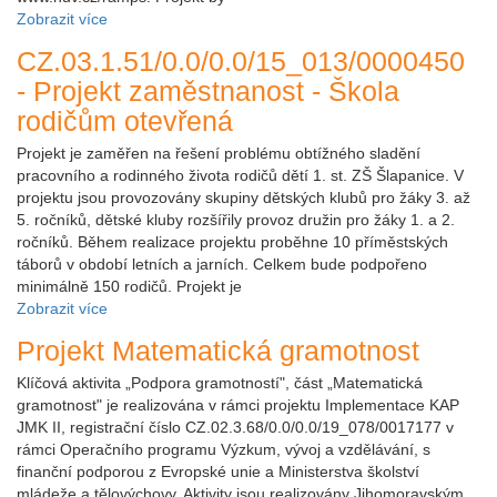
Zobrazit více
CZ.03.1.51/0.0/0.0/15_013/0000450
- Projekt zaměstnanost - Škola
rodičům otevřená
Projekt je zaměřen na řešení problému obtížného sladění
pracovního a rodinného života rodičů dětí 1. st. ZŠ Šlapanice. V
projektu jsou provozovány skupiny dětských klubů pro žáky 3. až
5. ročníků, dětské kluby rozšířily provoz družin pro žáky 1. a 2.
ročníků. Během realizace projektu proběhne 10 příměstských
táborů v období letních a jarních. Celkem bude podpořeno
minimálně 150 rodičů. Projekt je
Zobrazit více
Projekt Matematická gramotnost
Klíčová aktivita „Podpora gramotností", část „Matematická
gramotnost" je realizována v rámci projektu Implementace KAP
JMK II, registrační číslo CZ.02.3.68/0.0/0.0/19_078/0017177 v
rámci Operačního programu Výzkum, vývoj a vzdělávání, s
finanční podporou z Evropské unie a Ministerstva školství
mládeže a tělovýchovy. Aktivity jsou realizovány Jihomoravským