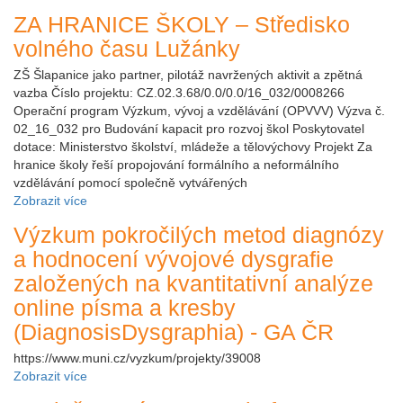
ZA HRANICE ŠKOLY – Středisko
volného času Lužánky
ZŠ Šlapanice jako partner, pilotáž navržených aktivit a zpětná
vazba Číslo projektu: CZ.02.3.68/0.0/0.0/16_032/0008266
Operační program Výzkum, vývoj a vzdělávání (OPVVV) Výzva č.
02_16_032 pro Budování kapacit pro rozvoj škol Poskytovatel
dotace: Ministerstvo školství, mládeže a tělovýchovy Projekt Za
hranice školy řeší propojování formálního a neformálního
vzdělávání pomocí společně vytvářených
Zobrazit více
Výzkum pokročilých metod diagnózy
a hodnocení vývojové dysgrafie
založených na kvantitativní analýze
online písma a kresby
(DiagnosisDysgraphia) - GA ČR
https://www.muni.cz/vyzkum/projekty/39008
Zobrazit více