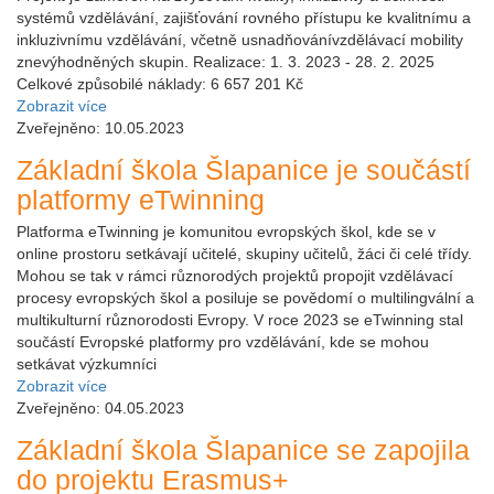
systémů vzdělávání, zajišťování rovného přístupu ke kvalitnímu a
inkluzivnímu vzdělávání, včetně usnadňovánívzdělávací mobility
znevýhodněných skupin. Realizace: 1. 3. 2023 - 28. 2. 2025
Celkové způsobilé náklady: 6 657 201 Kč
Zobrazit více
Zveřejněno: 10.05.2023
Základní škola Šlapanice je součástí
platformy eTwinning
Platforma eTwinning je komunitou evropských škol, kde se v
online prostoru setkávají učitelé, skupiny učitelů, žáci či celé třídy.
Mohou se tak v rámci různorodých projektů propojit vzdělávací
procesy evropských škol a posiluje se povědomí o multilingvální a
multikulturní různorodosti Evropy. V roce 2023 se eTwinning stal
součástí Evropské platformy pro vzdělávání, kde se mohou
setkávat výzkumníci
Zobrazit více
Zveřejněno: 04.05.2023
Základní škola Šlapanice se zapojila
do projektu Erasmus+