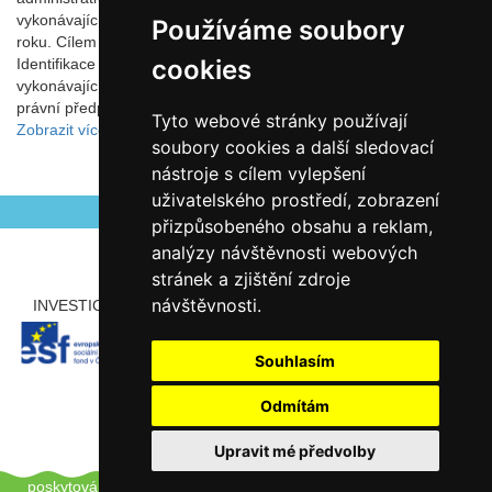
vykonávajících činnost základní školy) během jednoho školního
Používáme soubory
roku. Cílem je zmapovat činnosti z několika perspektiv: 1)
cookies
Identifikace administrativních činností, které právnická osoba
vykonávající činnost základní školy musí realizovat, neboť jí to
právní předpisy ukládají, 2) Id
Tyto webové stránky používají
Zobrazit více
soubory cookies a další sledovací
nástroje s cílem vylepšení
uživatelského prostředí, zobrazení
přizpůsobeného obsahu a reklam,
analýzy návštěvnosti webových
stránek a zjištění zdroje
návštěvnosti.
INVESTICE ROZVOJE DO VZDĚLÁVÁNÍ
PARTNEŘI
Souhlasím
Odmítám
Upravit mé předvolby
Copyright © 2012 - 2026 ZŠ Šlapanice, Tento web používá k
poskytování služeb a analýze návštěvnosti soubory cookie.
Pro