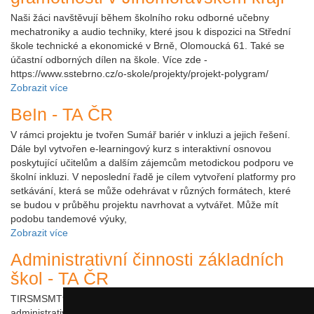
Naši žáci navštěvují během školního roku odborné učebny
mechatroniky a audio techniky, které jsou k dispozici na Střední
škole technické a ekonomické v Brně, Olomoucká 61. Také se
účastní odborných dílen na škole. Více zde -
https://www.sstebrno.cz/o-skole/projekty/projekt-polygram/
Zobrazit více
BeIn - TA ČR
V rámci projektu je tvořen Sumář bariér v inkluzi a jejich řešení.
Dále byl vytvořen e-learningový kurz s interaktivní osnovou
poskytující učitelům a dalším zájemcům metodickou podporu ve
školní inkluzi. V neposlední řadě je cílem vytvoření platformy pro
setkávání, která se může odehrávat v různých formátech, které
se budou v průběhu projektu navrhovat a vytvářet. Může mít
podobu tandemové výuky,
Zobrazit více
Administrativní činnosti základních
škol - TA ČR
TIRSMSMT935 Hlavním cílem potřeby je komplexně zmapovat
administrativní činnosti základních škol (tedy právnických osob