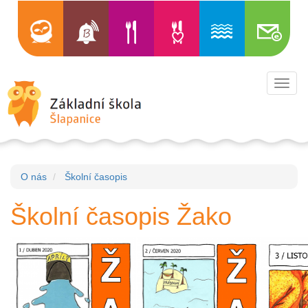
Toggl
navig
O nás
Školní časopis
Školní časopis Žako