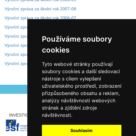
Výroční zpráva za školní rok 2007-08
Výroční zpráva za školní rok 2006-07
Výroční zpráva za školní rok 2005-06
Výroční zpráva za školní rok 2004-05
Používáme soubory
Výroční zpráva za školní rok 2003-04
cookies
Výroční zpráva za školní rok 2002-03
Výroční zpráva za školní rok 2001-02
Tyto webové stránky používají
soubory cookies a další sledovací
nástroje s cílem vylepšení
Autor Antonín Šerý
uživatelského prostředí, zobrazení
přizpůsobeného obsahu a reklam,
analýzy návštěvnosti webových
stránek a zjištění zdroje
návštěvnosti.
INVESTICE ROZVOJE DO VZDĚLÁVÁNÍ
PARTNEŘI
Souhlasím