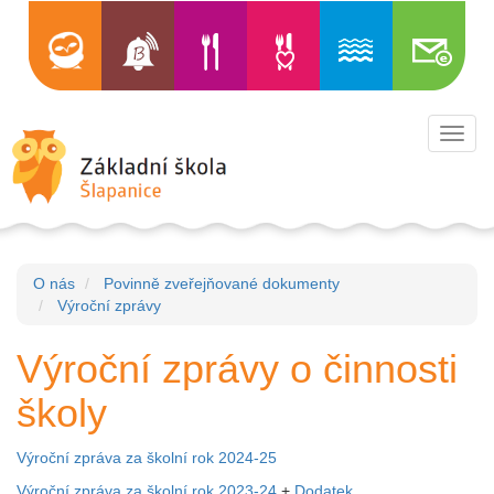
Toggl
navig
O nás
Povinně zveřejňované dokumenty
Výroční zprávy
Výroční zprávy o činnosti
školy
Výroční zpráva za školní rok 2024-25
Výroční zpráva za školní rok 2023-24
+
Dodatek