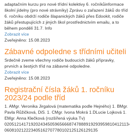
adaptačním kurzu pro nové třídní kolektivy 6. ročníkůinformace
školní jídelny (pro nové strávníky) Zprávu o zařazení žáků do tříd
6. ročníku obdrží rodiče šlapanických žáků přes Edookit, rodiče
žáků přestupujících z jiných škol prostřednictvím emailu, a to
během pondělí 31.7. Info
Zobrazit více
Zveřejněno: 15.08.2023
Zábavné odpoledne s třídními učiteli
Srdečně zveme všechny rodiče budoucích žáků přípravky,
prvních a šestých tříd na zábavné odpoledne.
Zobrazit více
Zveřejněno: 15.08.2023
Registrační čísla žáků 1. ročníku
2023/24 podle tříd
1. AMgr. Veronika Jirgalová (matematika podle Hejného) 1. BMgr.
Pavla Růžičková, DiS. 1. CMgr. Ivona Mokrá 1.DLucie Lojková 1.
EMgr. Anna Klečková (rozšířená výuka Tv)
02051214171920243450596566687478889192939598104121134
060810212223405162707780102125126129135