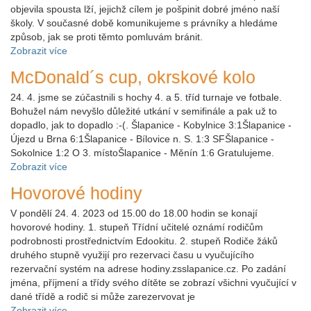
objevila spousta lží, jejichž cílem je pošpinit dobré jméno naší
školy. V současné době komunikujeme s právníky a hledáme
způsob, jak se proti těmto pomluvám bránit.
Zobrazit více
McDonald´s cup, okrskové kolo
24. 4. jsme se zúčastnili s hochy 4. a 5. tříd turnaje ve fotbale.
Bohužel nám nevyšlo důležité utkání v semifinále a pak už to
dopadlo, jak to dopadlo :-(. Šlapanice - Kobylnice 3:1Šlapanice -
Újezd u Brna 6:1Šlapanice - Bílovice n. S. 1:3 SFŠlapanice -
Sokolnice 1:2 O 3. místoŠlapanice - Měnín 1:6 Gratulujeme.
Zobrazit více
Hovorové hodiny
V pondělí 24. 4. 2023 od 15.00 do 18.00 hodin se konají
hovorové hodiny. 1. stupeň Třídní učitelé oznámí rodičům
podrobnosti prostřednictvím Edookitu. 2. stupeň Rodiče žáků
druhého stupně využijí pro rezervaci času u vyučujícího
rezervační systém na adrese hodiny.zsslapanice.cz. Po zadání
jména, příjmení a třídy svého dítěte se zobrazí všichni vyučující v
dané třídě a rodič si může zarezervovat je
Zobrazit více