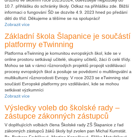
10.7. přihlášku do schránky školy. Odkaz na přihlášku zde. Bližší
informaci o fungování ŠD se dozvíte 4.9. 2023 hned po předání
dětí do tříd. Děkujeme a těšíme se na spolupráci!
Zobrazit více
Základní škola Šlapanice je součástí
platformy eTwinning
Platforma eTwinning je komunitou evropských škol, kde se v
online prostoru setkávají učitelé, skupiny učitelů, žáci či celé třídy.
Mohou se tak v rámci různorodých projektů propojit vzdělávací
procesy evropských škol a posiluje se povědomí o multilingvální a
multikulturní různorodosti Evropy. V roce 2023 se eTwinning stal
součástí Evropské platformy pro vzdělávání, kde se mohou
setkávat výzkumníci
Zobrazit více
Výsledky voleb do školské rady –
zástupce zákonných zástupců
V doplňujících volbách člena Školské rady ZŠ Šlapanice z řad
zákonných zástupců žáků školy byl zvolen pan Michal Kumstát.
Bc. Barbora Fryblíková, Martina Kopečková, Eliška Matuštíková