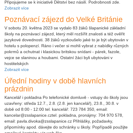
Připojujeme se k iniciativě Dětství bez násilí. Podrobnosti zde.
Zobrazit více
Poznávací zájezd do Velké Británie
V sobotu 20. května 2023 se vydalo 83 žáků šlapanické základní
školy na poznávací zájezd, který měl rozšířit znalosti a též ověřit
jazykové dovednosti. 38 žáků vyzkoušelo jaké to je být ubytován v
hotelu s polopenzí. Ráno i večer si mohli vybrat z nabídky různých
pokrmů a ochutnat i klasickou britskou snídani - párek, fazole,
vejce se slaninou a houbami. Ostatní žáci byli ubytováni v
hostitelských
Zobrazit více
Úřední hodiny v době hlavních
prázdnin
Kancelář i pokladna Po telefonické domluvě - vstupy do školy jsou
uzavřeny: středa 12.7., 2.8. (2.8. jen kancelář), 23.8., 30.8. v
době od 8:00 - 12:00 tel. kancelář: 723 784 350, email:
kancelar@zsslapanice.cztel. pokladna, pronájmy: 704 970 578,
email: pavla.divoka@zsslapanice.cz Přihlášky, požadavky,
připomínky apod. dávejte do schránky u školy. Popřípadě použijte
emailové kontakty, viz web ško