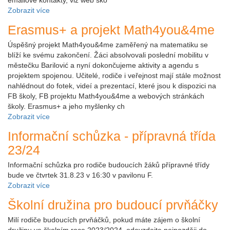
Zobrazit více
Erasmus+ a projekt Math4you&4me
Úspěšný projekt Math4you&4me zaměřený na matematiku se
blíží ke svému zakončení. Žáci absolvovali poslední mobilitu v
městečku Barilović a nyní dokončujeme aktivity a agendu s
projektem spojenou. Učitelé, rodiče i veřejnost mají stále možnost
nahlédnout do fotek, videí a prezentací, které jsou k dispozici na
FB školy, FB projektu Math4you&4me a webových stránkách
školy. Erasmus+ a jeho myšlenky ch
Zobrazit více
Informační schůzka - přípravná třída
23/24
Informační schůzka pro rodiče budoucích žáků přípravné třídy
bude ve čtvrtek 31.8.23 v 16:30 v pavilonu F.
Zobrazit více
Školní družina pro budoucí prvňáčky
Milí rodiče budoucích prvňáčků, pokud máte zájem o školní
družinu ve školním roce 2023/2024, odevzdejte nejpozději do