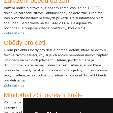
Zdražení obědů od září
Vážení rodiče a strávníci, Upozorňujeme Vás, že od 1.9.2022
dojde ke zdražení stravy - aktuální ceny najdete zde. Prosíme
Vás o včasné nastavení trvalých příkazů. Další informace Vám
sdělí paní Sedláčková na tel. 544120314. Děkujeme za
pochopení a přejeme krásné prázdniny, kolektiv ŠJ.
Zobrazit více
Obědy pro děti
Cílem projektu Obědy pro děti je pomoci dětem, které se ocitly v
takové životní situaci, kdy si jejich rodiče nemohou dovolit zaplatit
jim obědy ve školních jídelnách. Dětem, jejichž situace je
dlouhodobá, které nemají vidinu zlepšení situace, a pro které
mohou být obědy ve školní jídelně mnohdy jediným, pravidelným
teplým jídlem, ač se rodiče tuto situaci snaží řešit. Projekt Obědy
pro děti je na
Zobrazit více
Minifotbal ZŠ, okresní finále
26. 4. jsme se znovu úspěšně zúčastnili s hochy 8. a 9. tříd
turnaje v minifotbale. Tentokráte jsme měli více štěstí, ale v
takové konkurenci to někdy jinak ani nejde. Dobrá zpráva je, že