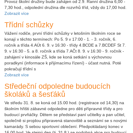
Provoz školní družiny bude zahájen od 2.9. Ranní družina 6,00 -
7,30 hod., odpolední družina dle rozvrhů tříd, vždy do 17,00 hod.
Zobrazit více
Třídní schůzky
Vážení rodiče, první třídní schůzky v letošním školním roce se
konají v těchto termínech: Po 5. 9 v 17:00 - 1. - 3. ročník, 6.
ročník a třída 4.AÚt 6. 9. v 16:30 - třídy 4.BCDE a 7.BCDEF St 7.
9. v 16:30 - 5. a 8. ročník a třída 7.AČt 8. 9. v 16:30 - 9. ročník -
zahájení v kinosále ZŠ, kde se koná setkání s výchovnou
poradkyní (informace k přijímacímu řízení) - účast nutná. Poté
pokračují třídní s
Zobrazit více
Středeční odpoledne budoucích
školáků a šesťáků
Ve středu 31. 8. se koná od 15.00 hod. (registrace od 14,30) na
školním hřišti zábavné odpoledne pro děti přípravné třídy a pro
budoucí prvňáčky. Dětem se představí paní učitelky a pan učitel,
společně si projdou připravená stanoviště a seznámí se s novými
kamarády. S sebou sportovní oblečení. Předpokládaný konec v
16,00 hod. Ve stejný den (tj. 31.8.) se podobná akce pro budoucí