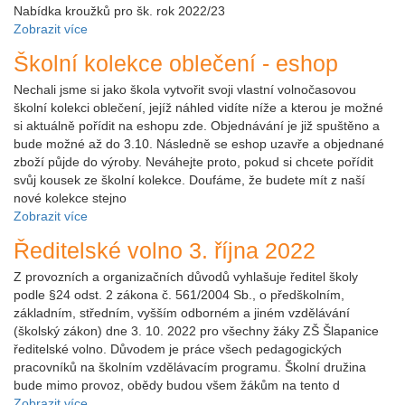
Nabídka kroužků pro šk. rok 2022/23
Zobrazit více
Školní kolekce oblečení - eshop
Nechali jsme si jako škola vytvořit svoji vlastní volnočasovou
školní kolekci oblečení, jejíž náhled vidíte níže a kterou je možné
si aktuálně pořídit na eshopu zde. Objednávání je již spuštěno a
bude možné až do 3.10. Následně se eshop uzavře a objednané
zboží půjde do výroby. Neváhejte proto, pokud si chcete pořídit
svůj kousek ze školní kolekce. Doufáme, že budete mít z naší
nové kolekce stejno
Zobrazit více
Ředitelské volno 3. října 2022
Z provozních a organizačních důvodů vyhlašuje ředitel školy
podle §24 odst. 2 zákona č. 561/2004 Sb., o předškolním,
základním, středním, vyšším odborném a jiném vzdělávání
(školský zákon) dne 3. 10. 2022 pro všechny žáky ZŠ Šlapanice
ředitelské volno. Důvodem je práce všech pedagogických
pracovníků na školním vzdělávacím programu. Školní družina
bude mimo provoz, obědy budou všem žákům na tento d
Zobrazit více