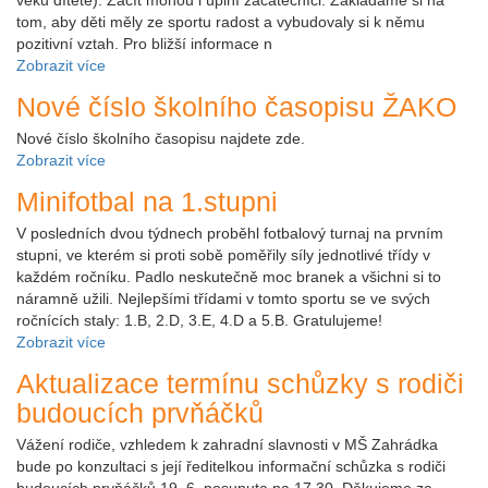
tom, aby děti měly ze sportu radost a vybudovaly si k němu
pozitivní vztah. Pro bližší informace n
Zobrazit více
Nové číslo školního časopisu ŽAKO
Nové číslo školního časopisu najdete zde.
Zobrazit více
Minifotbal na 1.stupni
V posledních dvou týdnech proběhl fotbalový turnaj na prvním
stupni, ve kterém si proti sobě poměřily síly jednotlivé třídy v
každém ročníku. Padlo neskutečně moc branek a všichni si to
náramně užili. Nejlepšími třídami v tomto sportu se ve svých
ročnících staly: 1.B, 2.D, 3.E, 4.D a 5.B. Gratulujeme!
Zobrazit více
Aktualizace termínu schůzky s rodiči
budoucích prvňáčků
Vážení rodiče, vzhledem k zahradní slavnosti v MŠ Zahrádka
bude po konzultaci s její ředitelkou informační schůzka s rodiči
budoucích prvňáčků 19. 6. posunuta na 17.30. Děkujeme za