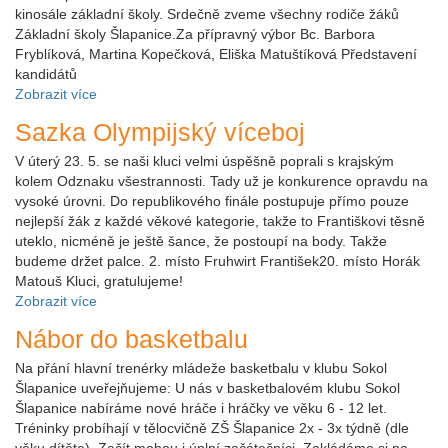
kinosále základní školy. Srdečně zveme všechny rodiče žáků
Základní školy Šlapanice.Za přípravný výbor Bc. Barbora
Fryblíková, Martina Kopečková, Eliška Matuštíková Představení
kandidátů
Zobrazit více
Sazka Olympijský víceboj
V úterý 23. 5. se naši kluci velmi úspěšně poprali s krajským
kolem Odznaku všestrannosti. Tady už je konkurence opravdu na
vysoké úrovni. Do republikového finále postupuje přímo pouze
nejlepší žák z každé věkové kategorie, takže to Františkovi těsně
uteklo, nicméně je ještě šance, že postoupí na body. Takže
budeme držet palce. 2. místo Fruhwirt František20. místo Horák
Matouš Kluci, gratulujeme!
Zobrazit více
Nábor do basketbalu
Na přání hlavní trenérky mládeže basketbalu v klubu Sokol
Šlapanice uveřejňujeme: U nás v basketbalovém klubu Sokol
Šlapanice nabíráme nové hráče i hráčky ve věku 6 - 12 let.
Tréninky probíhají v tělocvičně ZŠ Šlapanice 2x - 3x týdně (dle
věku dítěte). Začít mohou i úplní začátečníci. Zakládáme si na