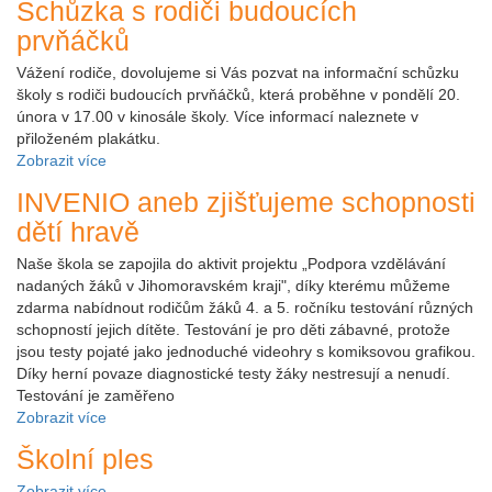
Schůzka s rodiči budoucích
prvňáčků
Vážení rodiče, dovolujeme si Vás pozvat na informační schůzku
školy s rodiči budoucích prvňáčků, která proběhne v pondělí 20.
února v 17.00 v kinosále školy. Více informací naleznete v
přiloženém plakátku.
Zobrazit více
INVENIO aneb zjišťujeme schopnosti
dětí hravě
Naše škola se zapojila do aktivit projektu „Podpora vzdělávání
nadaných žáků v Jihomoravském kraji", díky kterému můžeme
zdarma nabídnout rodičům žáků 4. a 5. ročníku testování různých
schopností jejich dítěte. Testování je pro děti zábavné, protože
jsou testy pojaté jako jednoduché videohry s komiksovou grafikou.
Díky herní povaze diagnostické testy žáky nestresují a nenudí.
Testování je zaměřeno
Zobrazit více
Školní ples
Zobrazit více