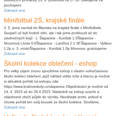
pochopení.
Zobrazit více
Minifotbal ZŠ, krajské finále
3. 5. jsme zavítali do Blanska na krajské finále v Minifotbale.
Soupeři už byli hodně silní, ale i tak jsme proklouzli až do
závěrečných bojů :-). Šlapanice - Kunštát 1:3Šlapanice -
Hroznová Lhota 0:0Šlapanice - Lanžhot 2:1 SFŠlapanice - Vyškov
1:2p o. 3. místoŠlapanice - Kunštát 1:0p Moooooc gratulujeme.
Zobrazit více
Školní kolekce oblečení - eshop
Pro velký zájem znovu spouštíme eshop s vlastní volnočasovou
školní kolekci oblečení, jejíž náhled vidíte níže a kterou je možné
si aktuálně pořídit na eshopu zde:
https://www.kraloveskoly.cz/slapanice Objednávání je možné od
14. 4. 2023 až do 28.4.2023. Následně se eshop uzavře a
objednané zboží půjde do výroby. Neváhejte proto, pokud si
chcete pořídit ten svůj kousek ze školní kolekce. Doufáme,
Zobrazit více