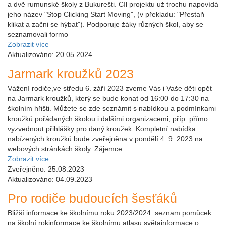
a dvě rumunské školy z Bukurešti. Cíl projektu už trochu napovídá
jeho název "Stop Clicking Start Moving", (v překladu: "Přestaň
klikat a začni se hýbat"). Podporuje žáky různých škol, aby se
seznamovali formo
Zobrazit více
Aktualizováno: 20.05.2024
Jarmark kroužků 2023
Vážení rodiče,ve středu 6. září 2023 zveme Vás i Vaše děti opět
na Jarmark kroužků, který se bude konat od 16:00 do 17:30 na
školním hřišti. Můžete se zde seznámit s nabídkou a podmínkami
kroužků pořádaných školou i dalšími organizacemi, příp. přímo
vyzvednout přihlášky pro daný kroužek. Kompletní nabídka
nabízených kroužků bude zveřejněna v pondělí 4. 9. 2023 na
webových stránkách školy. Zájemce
Zobrazit více
Zveřejněno: 25.08.2023
Aktualizováno: 04.09.2023
Pro rodiče budoucích šesťáků
Bližší informace ke školnímu roku 2023/2024: seznam pomůcek
na školní rokinformace ke školnímu atlasu světainformace o