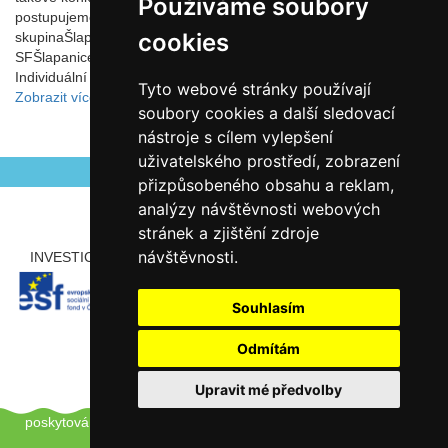
Používáme soubory
postupujeme do krajského finále do Blanska. Základní
cookies
skupinaŠlapanice - Drásov 1:0Šlapanice - Bílovice n. S. 0:0
SFŠlapanice - Ivančice 2:1 pen. FŠlapanice - Zbýšov 1:0 pen.
Individuální ocenění ještě získal Luká
Tyto webové stránky používají
Zobrazit více
soubory cookies a další sledovací
nástroje s cílem vylepšení
uživatelského prostředí, zobrazení
přizpůsobeného obsahu a reklam,
analýzy návštěvnosti webových
stránek a zjištění zdroje
návštěvnosti.
INVESTICE ROZVOJE DO VZDĚLÁVÁNÍ
PARTNEŘI
Souhlasím
Odmítám
Upravit mé předvolby
Copyright © 2012 - 2026 ZŠ Šlapanice, Tento web používá k
poskytování služeb a analýze návštěvnosti soubory cookie.
Pro
úpravu převolby klikněte zde.