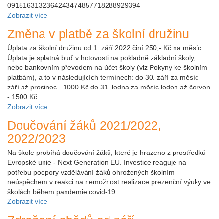
0915163132364243474857718288929394
Zobrazit více
Změna v platbě za školní družinu
Úplata za školní družinu od 1. září 2022 činí 250,- Kč na měsíc.
Úplata je splatná buď v hotovosti na pokladně základní školy,
nebo bankovním převodem na účet školy (viz Pokyny ke školním
platbám), a to v následujících termínech: do 30. září za měsíc
září až prosinec - 1000 Kč do 31. ledna za měsíc leden až červen
- 1500 Kč
Zobrazit více
Doučování žáků 2021/2022,
2022/2023
Na škole probíhá doučování žáků, které je hrazeno z prostředků
Evropské unie - Next Generation EU. Investice reaguje na
potřebu podpory vzdělávání žáků ohrožených školním
neúspěchem v reakci na nemožnost realizace prezenční výuky ve
školách během pandemie covid-19
Zobrazit více