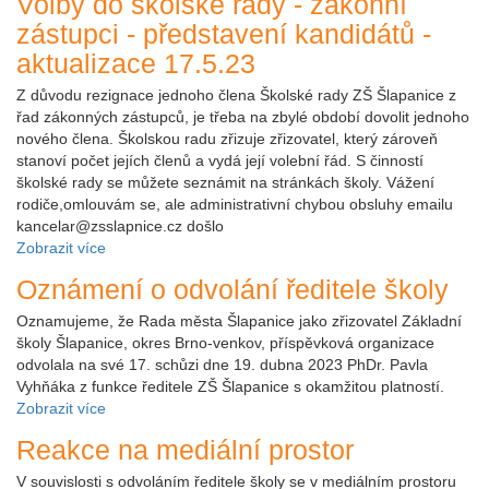
Volby do školské rady - zákonní
zástupci - představení kandidátů -
aktualizace 17.5.23
Z důvodu rezignace jednoho člena Školské rady ZŠ Šlapanice z
řad zákonných zástupců, je třeba na zbylé období dovolit jednoho
nového člena. Školskou radu zřizuje zřizovatel, který zároveň
stanoví počet jejích členů a vydá její volební řád. S činností
školské rady se můžete seznámit na stránkách školy. Vážení
rodiče,omlouvám se, ale administrativní chybou obsluhy emailu
kancelar@zsslapnice.cz došlo
Zobrazit více
Oznámení o odvolání ředitele školy
Oznamujeme, že Rada města Šlapanice jako zřizovatel Základní
školy Šlapanice, okres Brno-venkov, příspěvková organizace
odvolala na své 17. schůzi dne 19. dubna 2023 PhDr. Pavla
Vyhňáka z funkce ředitele ZŠ Šlapanice s okamžitou platností.
Zobrazit více
Reakce na mediální prostor
V souvislosti s odvoláním ředitele školy se v mediálním prostoru