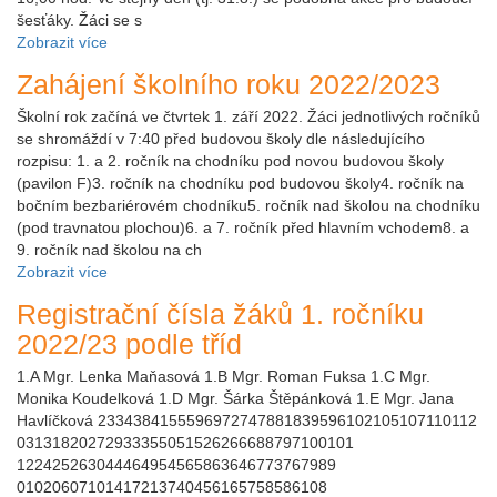
šesťáky. Žáci se s
Zobrazit více
Zahájení školního roku 2022/2023
Školní rok začíná ve čtvrtek 1. září 2022. Žáci jednotlivých ročníků
se shromáždí v 7:40 před budovou školy dle následujícího
rozpisu: 1. a 2. ročník na chodníku pod novou budovou školy
(pavilon F)3. ročník na chodníku pod budovou školy4. ročník na
bočním bezbariérovém chodníku5. ročník nad školou na chodníku
(pod travnatou plochou)6. a 7. ročník před hlavním vchodem8. a
9. ročník nad školou na ch
Zobrazit více
Registrační čísla žáků 1. ročníku
2022/23 podle tříd
1.A Mgr. Lenka Maňasová 1.B Mgr. Roman Fuksa 1.C Mgr.
Monika Koudelková 1.D Mgr. Šárka Štěpánková 1.E Mgr. Jana
Havlíčková 2334384155596972747881839596102105107110112
03131820272933355051526266688797100101
122425263044464954565863646773767989
01020607101417213740456165758586108