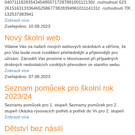
0407111828354345485571728789100112130č. rozhodnutí 623
261516313336465258677382839496101114131č. rozhodnutí 700
132537383941
Zobrazit více
Zveřejněno: 10.08.2023
Nový školní web
Vítáme Vás na našich nových webových stránkách a věříme, že
pro Vás bude nové rozdělení přehlednější a příjemnější pro
užívání. Zárověň Vás prosíme o shovívavost při případných
drobných nedostatcích vzniklých převodem ze starého webu.
Zobrazit více
Zveřejněno: 07.08.2023
Seznam pomůcek pro školní rok
2023/24
Seznamy pomůcek pro 1. stupeň Seznamy pomůcek pro 2.
stupeň Ukázka rýsovacích potřeb a potřeb do Vv pro 2. stupeň
Zobrazit více
Dětství bez násilí