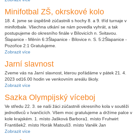
Minifotbal ZŠ, okrskové kolo
18. 4. jsme se úspěšně zúčastnili s hochy 8. a 9. tříd turnaje v
minifotbale. Všechna utkání se nám povedla vyhrát, a tak
postupujeme do okresního finále v Bílovicích n. Svitavou.
Šlapanice - Měnín 6:3Šlapanice - Bílovice n. S. 5:2Šlapanice -
Pozořice 2:1 Gratulujeme.
Zobrazit více
Jarní slavnost
Zveme vás na Jarní slavnost, kterou pořádáme v pátek 21. 4.
2023 od16.00 hodin ve venkovním areálu školy.
Zobrazit více
Sazka Olympijský víceboj
Ve středu 22. 3. se naši žáci zúčastnili okresního kola v soutěži
jednotlivců v Ivančicích. Všem moc gratulujeme a držíme palce v
kole krajském. 1. místo Jašková Barbora1. místo Fruhwirt
František2. místo Horák Matouš3. místo Vaněk Jan
Zobrazit více