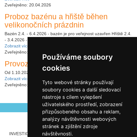
Zveřejněno: 20.04.2026
Proboz bazénu a hřiště běhen
velikonočních prázdnin
Bazén 2.4. - 6.4.2026 - bazén je pro veřejnost uzavřen Hřiště 2.4.
- 3.4.2026 - 9:00 - 19:006.4.2026 - ZAVŘENO
Zobrazit více
Zveřejněno: 18.03.2026
Používáme soubory
Provoz hřiště od října
cookies
Od 1.10.2025 bude hřiště otevřeno jen do 19:00 hod.
Zobrazit více
Tyto webové stránky používají
Zveřejněno: 22.09.2025
soubory cookies a další sledovací
nástroje s cílem vylepšení
uživatelského prostředí, zobrazení
přizpůsobeného obsahu a reklam,
analýzy návštěvnosti webových
stránek a zjištění zdroje
návštěvnosti.
INVESTICE ROZVOJE DO VZDĚLÁVÁNÍ
PARTNEŘI