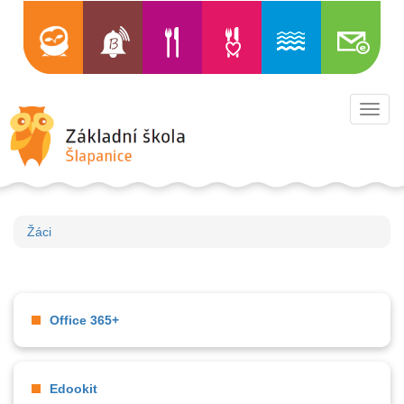
Toggl
navig
Žáci
Office 365+
Edookit