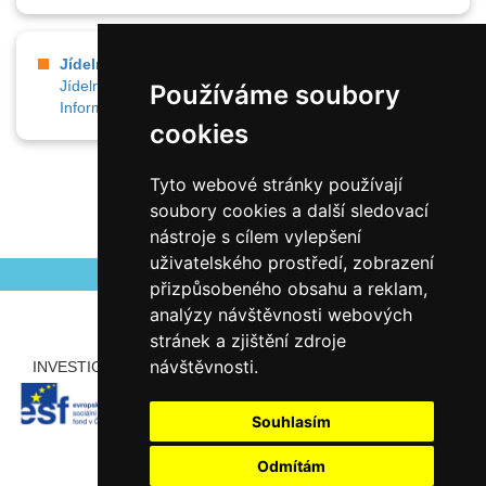
Jídelna
Jídelníček
Online obědy
Kontakty
Přihláška
Používáme soubory
Informace pro strávníky
cookies
Tyto webové stránky používají
soubory cookies a další sledovací
nástroje s cílem vylepšení
uživatelského prostředí, zobrazení
přizpůsobeného obsahu a reklam,
analýzy návštěvnosti webových
stránek a zjištění zdroje
návštěvnosti.
INVESTICE ROZVOJE DO VZDĚLÁVÁNÍ
PARTNEŘI
Souhlasím
Odmítám