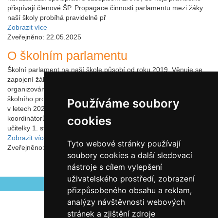
přispívají členové ŠP. Propagace činnosti parlamentu mezi žáky
naší školy probíhá pravidelně př
Zobrazit více
Zveřejněno: 22.05.2025
O školním parlamentu
Školní parlament na naší škole působí od roku 2019. Věnuje se
zapojení žáků do činnosti školy jako takové, a to formou
organizování akcí nebo formulováním návrhů na zlepšení
školního prostředí. Jeho činnost přerušila covidová vlna, nicméně
Používáme soubory
v letech 2023/2024 a 2024/2025 se stabilizoval pod vedením tří
cookies
koordinátorů - sociální pedagožky Mgr. Barbory Svobodníkové,
učitelky 1. stupně Mgr. et Bc. Krist
Zobrazit více
Tyto webové stránky používají
Zveřejněno: 22.05.2025
soubory cookies a další sledovací
nástroje s cílem vylepšení
uživatelského prostředí, zobrazení
přizpůsobeného obsahu a reklam,
analýzy návštěvnosti webových
stránek a zjištění zdroje