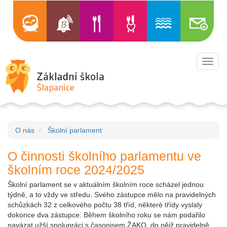
Toggl
navig
O nás
Školní parlament
O činnosti školního parlamentu ve
školním roce 2024/2025
Školní parlament se v aktuálním školním roce scházel jednou
týdně, a to vždy ve středu. Svého zástupce mělo na pravidelných
schůzkách 32 z celkového počtu 38 tříd, některé třídy vyslaly
dokonce dva zástupce. Během školního roku se nám podařilo
navázat užší spolupráci s časopisem ŽAKO, do nějž pravidelně