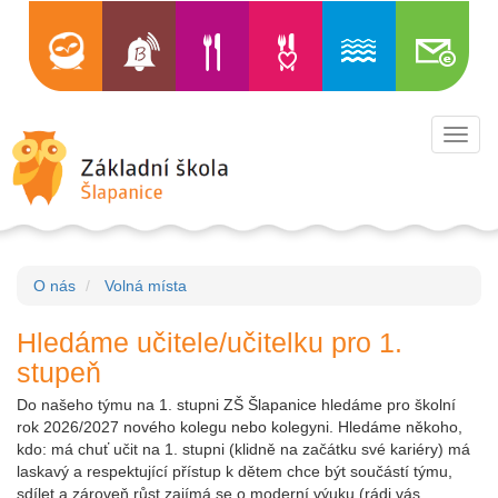
Toggl
navig
O nás
Volná místa
Hledáme učitele/učitelku pro 1.
stupeň
Do našeho týmu na 1. stupni ZŠ Šlapanice hledáme pro školní
rok 2026/2027 nového kolegu nebo kolegyni. Hledáme někoho,
kdo: má chuť učit na 1. stupni (klidně na začátku své kariéry) má
laskavý a respektující přístup k dětem chce být součástí týmu,
sdílet a zároveň růst zajímá se o moderní výuku (rádi vás