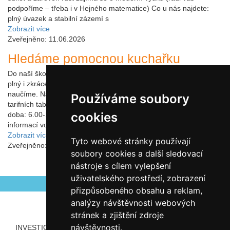
podpoříme – třeba i v Hejného matematice) Co u nás najdete:
plný úvazek a stabilní zázemí s
Zobrazit více
Zveřejněno: 11.06.2026
Hledáme pomocnou kuchařku
Do naší školní jídelny hledáme pomocnou kuchařku na HPP na
plný i zkrácený úvazek, není potřeba vyučení ani praxe, vše Vás
naučíme. Nabízíme 25 dní dovolené, příspěvek na stravu, plat dle
Používáme soubory
tarifních tabulek pro nepedagogické zaměstnance. Pracovní
cookies
doba: 6.00-14.30 hod. nebo dle úvazku ve smlouvě. Pro více
informací volejte: 739 201 713 Budeme se na Vás těšit!!!
Zobrazit více
Tyto webové stránky používají
Zveřejněno: 13.05.2026
soubory cookies a další sledovací
nástroje s cílem vylepšení
uživatelského prostředí, zobrazení
přizpůsobeného obsahu a reklam,
analýzy návštěvnosti webových
stránek a zjištění zdroje
návštěvnosti.
INVESTICE ROZVOJE DO VZDĚLÁVÁNÍ
PARTNEŘI