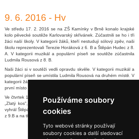
9. 6. 2016 - Hv
Ve středu 17. 2. 2016 se na ZŠ Kamínky v Brně konalo krajské
kolo pěvecké soutěže Karlovarský skřivánek. Zúčastnili se ho i tři
žáci naší školy. V kategorii žáků, kteří nestudují sólový zpěv, naši
školu reprezentovali Terezie Horáková z 6. B a Štěpán Hudec z 8.
A. V kategorii muzikál a populární píseň se soutěže zúčastnila
Ludmila Rousová z 8. B.
Naši žáci si v soutěži vedli opravdu skvěle. V kategorii muzikál a
populární píseň se umístila Ludmila Rousová na druhém místě. V
kategorii žáků, kteří nestudují sólový zpěv, obsadil Štěpán Hudec
první místo a postoupil do celostátního kola do Karlových Varů.
Ve čtvrtek 18.2.2016 se na naší škole konalo školní kolo soutěže
Používáme soubory
„Zlatý kos", které se zúčastnili žáci 6. - 9. ročníků. První místo
cookies
vyhrál Štěpán Hudec z 8.A, druhé místo získala Kateřina Naušová
z 9.B a na třetím místě skončila Kateřina Vašinová z 8.B.
Tyto webové stránky používají
soubory cookies a další sledovací