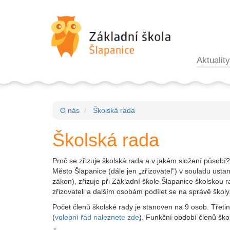
Aktuality
O nás
Školská rada
Školská rada
Proč se zřizuje školská rada a v jakém složení působí?
Město Šlapanice (dále jen „zřizovatel") v souladu us
zákon), zřizuje při Základní škole Šlapanice školsko
zřizovateli a dalším osobám podílet se na správě školy
Počet členů školské rady je stanoven na 9 osob. Třetinu
(
volební řád naleznete zde
). Funkční období členů škols