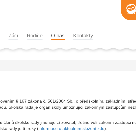
Žáci
Rodiče
O nás
Kontakty
tanovením § 167 zákona č. 561/2004 Sb., o předškolním, základním, stř
u radu. Školská rada je orgán školy umožňující zákonným zástupcům nez
.
 členů školské rady jmenuje zřizovatel, třetinu volí zákonní zástupci nez
ké rady je tři roky (
informace o aktuálním složení zde
).