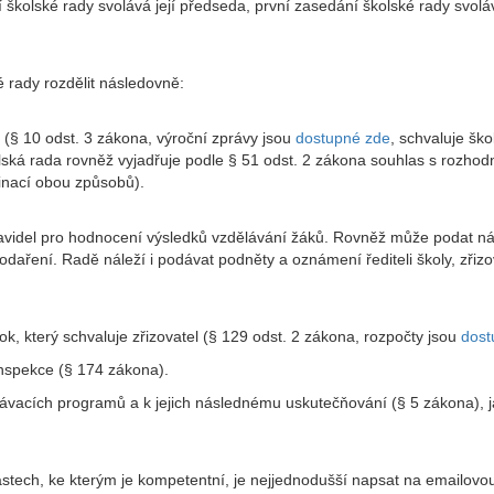
kolské rady svolává její předseda, první zasedání školské rady svolává
 rady rozdělit následovně:
y (§ 10 odst. 3 zákona, výroční zprávy jsou
dostupné zde
, schvaluje šk
olská rada rovněž vyjadřuje podle § 51 odst. 2 zákona souhlas s rozho
inací obou způsobů).
ravidel pro hodnocení výsledků vzdělávání žáků. Rovněž může podat ná
odaření. Radě náleží i podávat podněty a oznámení řediteli školy, zřiz
ok, který schvaluje zřizovatel (§ 129 odst. 2 zákona, rozpočty jsou
dost
nspekce (§ 174 zákona).
ělávacích programů a k jejich následnému uskutečňování (§ 5 zákona), 
lastech, ke kterým je kompetentní, je nejjednodušší napsat na emailov