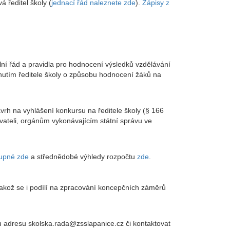
 ředitel školy (
jednací řád naleznete zde
).
Zápisy z
olní řád a pravidla pro hodnocení výsledků vzdělávání
dnutím ředitele školy o způsobu hodnocení žáků na
vrh na vyhlášení konkursu na ředitele školy (§ 166
ovateli, orgánům vykonávajícím státní správu ve
upné zde
a střednědobé výhledy rozpočtu
zde
.
jakož se i podílí na zpracování koncepčních záměrů
ou adresu skolska.rada@zsslapanice.cz či kontaktovat