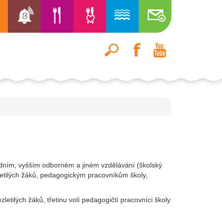
edním, vyšším odborném a jiném vzdělávání (školský
letilých žáků, pedagogickým pracovníkům školy,
letilých žáků, třetinu volí pedagogičtí pracovníci školy