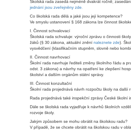
Školská rada zasedá nejméně dvakrát ročně; zasedání š
jednání jsou zveřejněny zde.
Co školská rada dělá a jaké jsou její kompetence?
Ve smyslu ustanovení § 168 zákona lze činnost školské
I. Činnost schvalovací
Školská rada schvaluje: výroční zprávu o činnosti škol
žáků (§ 30 zákona, aktuální znění
naleznete zde
). Šk
vysvědčení (klasifikačním stupněm, slovně nebo komb
II. Činnost navrhovací
Školní rada navrhuje řediteli změny školního řádu a p
odst. 3 zákona) a návrhy na opatření ke zlepšení hosp
školství a dalším orgánům státní správy.
III. Činnost konzultační
Školní rada projednává návrh rozpočtu školy na další r
Rada projednává také inspekční zprávy České školní i
Dále se školská rada vyjadřuje k návrhů školních vzd
rozvoje školy.
Jakým způsobem se mohu obrátit na školskou radu?
V případě, že se chcete obrátit na školskou radu v ob