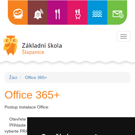
Toggl
navig
Žáci
Office 365+
Office 365+
Postup instalace Office:
Otevřete stránku:
www.office.com
Přihlaste se účtem který máte k MS Teams - je to stejný účet -
vyberte PRACOVNÍ účet