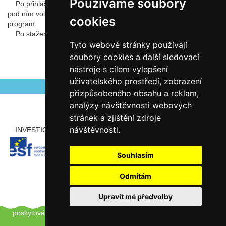
Používáme soubory
Po přihlášení je vpravo nahoře tlačítko "Nainstalujte si Office a
pod ním volba Aplikace Office 365 - klikněte a stáněte instalační
cookies
program.
Po stažení si nainstalujte MS Office na počítač.
Tyto webové stránky používají
soubory cookies a další sledovací
nástroje s cílem vylepšení
Autor Antonín Šerý
uživatelského prostředí, zobrazení
přizpůsobeného obsahu a reklam,
analýzy návštěvnosti webových
stránek a zjištění zdroje
návštěvnosti.
INVESTICE ROZVOJE DO VZDĚLÁVÁNÍ
PARTNEŘI
Souhlasím
Odmítám
Upravit mé předvolby
Copyright © 2012 - 2026 ZŠ Šlapanice, Tento web používá k
poskytování služeb a analýze návštěvnosti soubory cookie.
Pro
úpravu převolby klikněte zde.