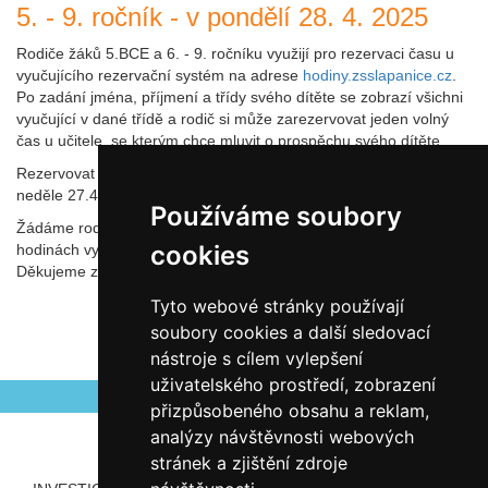
5. - 9. ročník - v pondělí 28. 4. 2025
Rodiče žáků 5.BCE a 6. - 9. ročníku využijí pro rezervaci času u
vyučujícího rezervační systém na adrese
hodiny.zsslapanice.cz
.
Po zadání jména, příjmení a třídy svého dítěte se zobrazí všichni
vyučující v dané třídě a rodič si může zarezervovat jeden volný
čas u učitele, se kterým chce mluvit o prospěchu svého dítěte.
Rezervovat čas si můžete od úterý 15.4.25 od 8.00 hodin do
neděle 27.4.25 do 24.00 hodin.
Používáme soubory
Žádáme rodiče, aby pro parkování vozidel při hovorových
cookies
hodinách využívali parkoviště u hřbitova a nezajížděli ke škole.
Děkujeme za pochopení.
Tyto webové stránky používají
soubory cookies a další sledovací
nástroje s cílem vylepšení
Autor Antonín Šerý
Zveřejněno 14.04.2025
uživatelského prostředí, zobrazení
přizpůsobeného obsahu a reklam,
analýzy návštěvnosti webových
stránek a zjištění zdroje