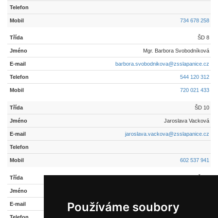
734 678 258
ŠD 8
Mgr. Barbora Svobodníková
barbora.svobodnikova@zsslapanice.cz
544 120 312
720 021 433
ŠD 10
Jaroslava Vacková
jaroslava.vackova@zsslapanice.cz
602 537 941
ŠD 6
Eva Zezulová
Používáme soubory
eva.zezulova@zsslapanice.cz