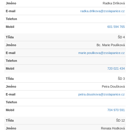
Radka Drlíková
radka.drlikova@zsslapanice.cz
601 594 765
ŠD 4
Bc. Marie Poulíková
marie.poulikova@zsslapanice.cz
720 021 434
ŠD 3
Petra Doušková
petra.douskova@zsslapanice.cz
704 970 591
ŠD 12
Renata Hodková