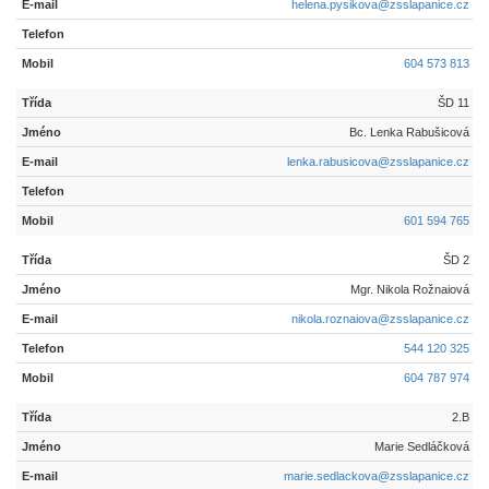
helena.pysikova@zsslapanice.cz
604 573 813
ŠD 11
Bc. Lenka Rabušicová
lenka.rabusicova@zsslapanice.cz
601 594 765
ŠD 2
Mgr. Nikola Rožnaiová
nikola.roznaiova@zsslapanice.cz
544 120 325
604 787 974
2.B
Marie Sedláčková
marie.sedlackova@zsslapanice.cz