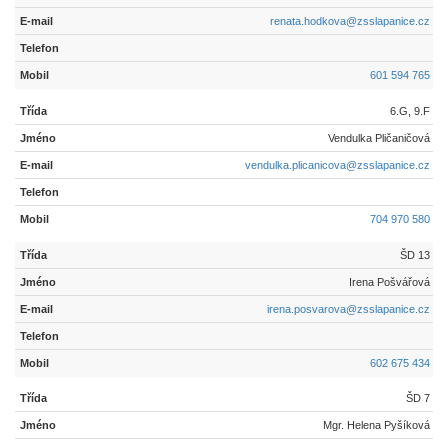
renata.hodkova@zsslapanice.cz
601 594 765
6.G, 9.F
Vendulka Pličaničová
vendulka.plicanicova@zsslapanice.cz
704 970 580
ŠD 13
Irena Pošvářová
irena.posvarova@zsslapanice.cz
602 675 434
ŠD 7
Mgr. Helena Pyšíková