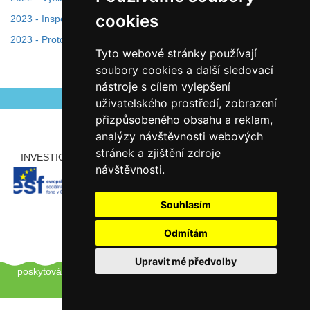
cookies
2023 - Inspekční zpráva
2023 - Protokol o kontrole
Tyto webové stránky používají
soubory cookies a další sledovací
Autor Antonín Šerý
nástroje s cílem vylepšení
uživatelského prostředí, zobrazení
přizpůsobeného obsahu a reklam,
analýzy návštěvnosti webových
stránek a zjištění zdroje
INVESTICE ROZVOJE DO VZDĚLÁVÁNÍ
PARTNEŘI
návštěvnosti.
Souhlasím
Odmítám
Copyright © 2012 - 2026 ZŠ Šlapanice, Tento web používá k
Upravit mé předvolby
poskytování služeb a analýze návštěvnosti soubory cookie.
Pro
úpravu převolby klikněte zde.