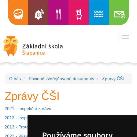
Toggl
navig
O nás
Povinně zveřejňované dokumenty
Zprávy ČŠI
Zprávy ČŠI
2021 - Inspekční zpráva
2013 - Inspekční zpráva
2013 - Protokol o kontrole
Používáme soubory
2022 - Výsledek šetření stížnosti - alkohol