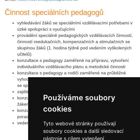
Činnost speciálních pedagogů
vyhledávání žáků se speciálními vzdělávacími potřebami v
úzké spolupráci s vyučujícími
provádění speciálně pedagogických vzdělávacích činností,
činností reedukačních, kompenzačních a stimulačních se
skupinou žáků (1. hodina týdně pod vedením vyškolených
učitelů)
konzultace s pedagogy zaměřené na přípravu, vytvoření
individuálního vzdělávacího plánu a metodické činnosti
konzultace s pedagogy a rodiči zaměřené na průběžné
vyhodnocování navržených podpůrných opatření pro žáky
se speciálními vzdělávacími potřebami
zajištění speciálních pomůcek a didaktických materiálů
Používáme soubory
konzultační hodiny pro rodiče, možná individuální práce s
žákem po dohodě
cookies
konzultace a kooperace s odbornými pracovníky
poradenských a dalších institucí
vedení příslušné dokumentace
Tyto webové stránky používají
soubory cookies a další sledovací
nástroje s cílem vylepšení
Autor Antonín Šerý