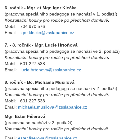
6. ročník - Mgr. et Mgr. Igor Klečka
(pracovna speciálního pedagoga se nachází v 1. podlaží)
Konzultační hodiny pro rodiče po předchozí domluvě
.
Mobil: 704 970 576
Email:
igor.klecka@zsslapanice.cz
7. - 8. ročník - Mgr. Lucie Hrtoňová
(pracovna speciálního pedagoga se nachází ve 2. podlaží)
Konzultační hodiny pro rodiče po předchozí domluvě
.
Mobil: 601 227 538
Email:
lucie.hrtonova@zsslapanice.cz
9. ročník - Bc. Michaela Musilová
(pracovna speciálního pedagoga se nachází v 2. podlaží)
Konzultační hodiny pro rodiče po předchozí domluvě
.
Mobil: 601 227 538
Email:
michaela.musilova@zsslapanice.cz
Mgr. Ester Fišerová
(pracovna se nachází v 2. podlaží)
Konzultační hodiny pro rodiče po předchozí domluvě.
Email:
ester.fiserova@zsslapanice.cz