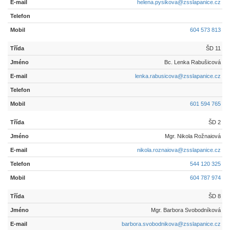
helena.pysikova@zsslapanice.cz
604 573 813
ŠD 11
Bc. Lenka Rabušicová
lenka.rabusicova@zsslapanice.cz
601 594 765
ŠD 2
Mgr. Nikola Rožnaiová
nikola.roznaiova@zsslapanice.cz
544 120 325
604 787 974
ŠD 8
Mgr. Barbora Svobodníková
barbora.svobodnikova@zsslapanice.cz