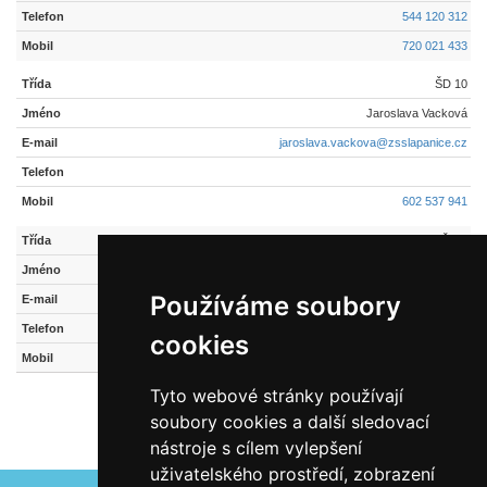
544 120 312
720 021 433
ŠD 10
Jaroslava Vacková
jaroslava.vackova@zsslapanice.cz
602 537 941
ŠD 6
Eva Zezulová
Používáme soubory
eva.zezulova@zsslapanice.cz
cookies
704 970 587
Tyto webové stránky používají
soubory cookies a další sledovací
nástroje s cílem vylepšení
uživatelského prostředí, zobrazení