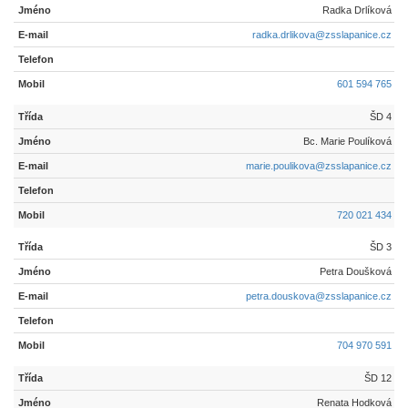
Radka Drlíková
radka.drlikova@zsslapanice.cz
601 594 765
ŠD 4
Bc. Marie Poulíková
marie.poulikova@zsslapanice.cz
720 021 434
ŠD 3
Petra Doušková
petra.douskova@zsslapanice.cz
704 970 591
ŠD 12
Renata Hodková