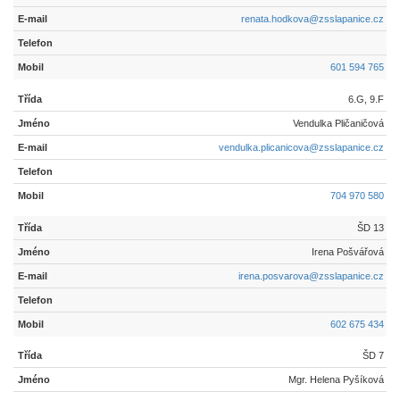
renata.hodkova@zsslapanice.cz
601 594 765
6.G, 9.F
Vendulka Pličaničová
vendulka.plicanicova@zsslapanice.cz
704 970 580
ŠD 13
Irena Pošvářová
irena.posvarova@zsslapanice.cz
602 675 434
ŠD 7
Mgr. Helena Pyšíková