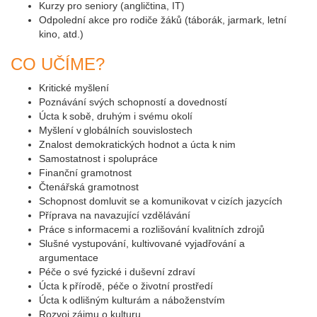
Kurzy pro seniory (angličtina, IT)
Odpolední akce pro rodiče žáků (táborák, jarmark, letní
kino, atd.)
CO UČÍME?
Kritické myšlení
Poznávání svých schopností a dovedností
Úcta k sobě, druhým i svému okolí
Myšlení v globálních souvislostech
Znalost demokratických hodnot a úcta k nim
Samostatnost i spolupráce
Finanční gramotnost
Čtenářská gramotnost
Schopnost domluvit se a komunikovat v cizích jazycích
Příprava na navazující vzdělávání
Práce s informacemi a rozlišování kvalitních zdrojů
Slušné vystupování, kultivované vyjadřování a
argumentace
Péče o své fyzické i duševní zdraví
Úcta k přírodě, péče o životní prostředí
Úcta k odlišným kulturám a náboženstvím
Rozvoj zájmu o kulturu