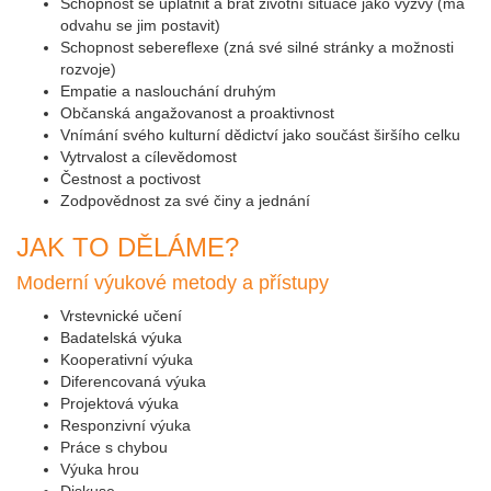
Schopnost se uplatnit a brát životní situace jako výzvy (má
odvahu se jim postavit)
Schopnost sebereflexe (zná své silné stránky a možnosti
rozvoje)
Empatie a naslouchání druhým
Občanská angažovanost a proaktivnost
Vnímání svého kulturní dědictví jako součást širšího celku
Vytrvalost a cílevědomost
Čestnost a poctivost
Zodpovědnost za své činy a jednání
JAK TO DĚLÁME?
Moderní výukové metody a přístupy
Vrstevnické učení
Badatelská výuka
Kooperativní výuka
Diferencovaná výuka
Projektová výuka
Responzivní výuka
Práce s chybou
Výuka hrou
Diskuse